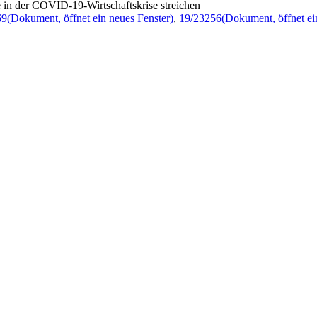
in der COVID-19-Wirtschaftskrise streichen
69
(Dokument, öffnet ein neues Fenster)
,
19/23256
(Dokument, öffnet ei