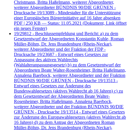
Christmann, Britta Haßelmann, weiterer Abgeordneter,
weiterer Abgeordneter BÜNDNIS 90/DIE GRÜNEN -
Drucksache 19/13089 - Mindestalter für die Unterstützung
einer Europäischen Bürgerinitiative auf 16 Jahre absenken
PDF
| 250 KB — Status: 11.05.2021
(Dokument, Link öffnet
ein neues Fenster)
19/29812 - Beschlussempfehlung und Bericht: a) zu dem
Gesetzentwurf der Abgeordneten Konstantin Kuhle, Roman
Müller-Böhm, Dr. Jens Brandenburg (Rhein-Neckar),
weiterer Abgeordneter und der Fraktion der FDP -
Drucksache 19/23687 - Entwurf eines Gesetzes zur
Anpassung des aktiven Wahlrechts
(Wahlalteranpassungsgesetz) b) zu dem Gesetzentwurf der
Abgeordneten Beate Walter-Rosenheimer, Britta Haßelmann,
Annalena Baerbock, weiterer Abgeordneter und der Fraktion
BÜNDNIS 90/DIE GRÜNEN - Drucksache 19/13513 -
Entwurf eines Gesetzes zur Änderung des
Bundeswahlgesetzes (aktives Wahlrecht ab 16 Jahren) c) zu
dem Gesetzentwurf der Abgeordneten Beate Walter-
Rosenheimer, Britta Haßelmann, Annalena Baerbock,
weiterer Abgeordneter und der Fraktion BÜNDNIS 90/DIE
GRÜNEN - Drucksache 19/13514 - Entwurf eines Gesetzes
zur Änderung des Europawahlgesetzes (aktives Wahlrecht ab
16 Jahren) d) zu dem Antrag der Abgeordneten Roman
Müller-Böhm, Dr. Jens Brandenburg (Rhein-Neckar),