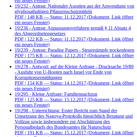
ein neues Fenster)
19/232 - Antrag: Nationaler Ausstieg aus der Anwendung von
glyphosathaltigen Pflanzenschutzmitteln
PDF
| 148 KB — Status: 11.12.2017
(Dokument, Link öffnet
ein neues Fenster)
19/236 - Antrag: Anpassungsverfahren gemäß § 11 Absatz 4
des Abgeordnetengesetzes
PDF
| 122 KB — Status: 11.12.2017
(Dokument, Link öffnet
ein neues Fenster)
19/239 - Antrag: Paradise Papers - Steuersümpfe trockenlegen
PDF
| 175 KB — Status: 12.12.2017
(Dokument, Link öffnet
ein neues Fenster)
19/278 - Antwort: auf die Kleine Anfrage - Drucksache 19/89
- Ausfuhr von U-Booten nach Israel vor Ende von
Korruptionsermittlungen
PDF
| 154 KB — Status: 14.12.2017
(Dokument, Link öffnet
ein neues Fenster)
19/295 - Kleine Anfrage: Familiennachzug
PDF
| 125 KB — Status: 15.12.2017
(Dokument, Link öffnet
ein neues Fenster)
19/298 - Unterrichtung: Erster Bericht zum Stand der
Umsetzung des Nagoya-Protokolls hinsichtlich Beratung und
Vollzug sowie insbesondere zur Abschätzung des
Personalbedarfs des Bundesamtes für Naturschutz
PDF
| 191 KB — Status: 15.12.2017
(Dokument, Link öffnet