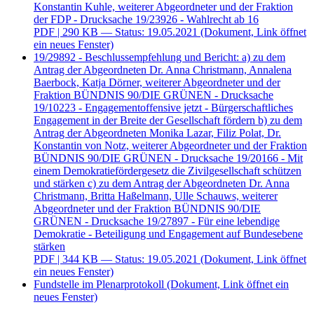
Konstantin Kuhle, weiterer Abgeordneter und der Fraktion
der FDP - Drucksache 19/23926 - Wahlrecht ab 16
PDF
| 290 KB — Status: 19.05.2021
(Dokument, Link öffnet
ein neues Fenster)
19/29892 - Beschlussempfehlung und Bericht: a) zu dem
Antrag der Abgeordneten Dr. Anna Christmann, Annalena
Baerbock, Katja Dörner, weiterer Abgeordneter und der
Fraktion BÜNDNIS 90/DIE GRÜNEN - Drucksache
19/10223 - Engagementoffensive jetzt - Bürgerschaftliches
Engagement in der Breite der Gesellschaft fördern b) zu dem
Antrag der Abgeordneten Monika Lazar, Filiz Polat, Dr.
Konstantin von Notz, weiterer Abgeordneter und der Fraktion
BÜNDNIS 90/DIE GRÜNEN - Drucksache 19/20166 - Mit
einem Demokratiefördergesetz die Zivilgesellschaft schützen
und stärken c) zu dem Antrag der Abgeordneten Dr. Anna
Christmann, Britta Haßelmann, Ulle Schauws, weiterer
Abgeordneter und der Fraktion BÜNDNIS 90/DIE
GRÜNEN - Drucksache 19/27897 - Für eine lebendige
Demokratie - Beteiligung und Engagement auf Bundesebene
stärken
PDF
| 344 KB — Status: 19.05.2021
(Dokument, Link öffnet
ein neues Fenster)
Fundstelle im Plenarprotokoll
(Dokument, Link öffnet ein
neues Fenster)