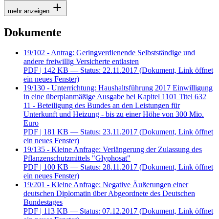
mehr anzeigen
Dokumente
19/102 - Antrag: Geringverdienende Selbstständige und
andere freiwillig Versicherte entlasten
PDF
| 142 KB — Status: 22.11.2017
(Dokument, Link öffnet
ein neues Fenster)
19/130 - Unterrichtung: Haushaltsführung 2017 Einwilligung
in eine überplanmäßige Ausgabe bei Kapitel 1101 Titel 632
11 - Beteiligung des Bundes an den Leistungen für
Unterkunft und Heizung - bis zu einer Höhe von 300 Mio.
Euro
PDF
| 181 KB — Status: 23.11.2017
(Dokument, Link öffnet
ein neues Fenster)
19/135 - Kleine Anfrage: Verlängerung der Zulassung des
Pflanzenschutzmittels "Glyphosat"
PDF
| 100 KB — Status: 28.11.2017
(Dokument, Link öffnet
ein neues Fenster)
19/201 - Kleine Anfrage: Negative Äußerungen einer
deutschen Diplomatin über Abgeordnete des Deutschen
Bundestages
PDF
| 113 KB — Status: 07.12.2017
(Dokument, Link öffnet