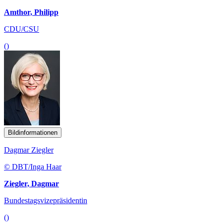
Amthor, Philipp
CDU/CSU
()
Bildinformationen
Dagmar Ziegler
© DBT/Inga Haar
Ziegler, Dagmar
Bundestagsvizepräsidentin
()