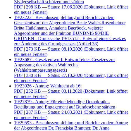
Zivilgesellschaft schützen und stärken
PDF
| 298 KB — Status: 17.06.2020
(Dokument, Link öffnet
ein neues Fenster)
19/23222 - Beschlussempfehlung und Bericht: zu dem
Gesetzentwurf der Abgeordneten Beate Walter-Rosenheimer,
Britta Haßelmann, Annalena Baerbock, weiterer
Abgeordneter und der Fraktion BÜNDNIS 90/DIE
GRÜNEN - Drucksache 19/13512 - Entwurf eines Gesetzes
zur Änderung des Grundgesetzes (Artikel 38)
PDF
| 273 KB — Status: 08.10.2020
(Dokument, Link öffnet
ein neues Fenster)
19/23687 - Gesetzentwurf: Entwurf eines Gesetzes zur
Anpassung des aktiven Wahlrechts
(Wahlalteranpassungsgesetz)
PDF
| 330 KB — Status: 27.10.2020
(Dokument, Link öffnet
ein neues Fenster)
19/23926 - Antrag: Wahlrecht ab 16
PDF
| 252 KB — Status: 03.11.2020
(Dokument, Link öffnet
ein neues Fenster)
19/27879 - Antrag: Für eine lebendige Demokratie -
Beteiligung und Engagement auf Bundesebene stärken
PDF
| 287 KB — Status: 24.03.2021
(Dokument, Link öffnet
ein neues Fenster)
19/29593 - Beschlussempfehlung und Bericht: zu dem Antrag
der Abgeordneten Dr. Franziska Brantner, Dr. Anna