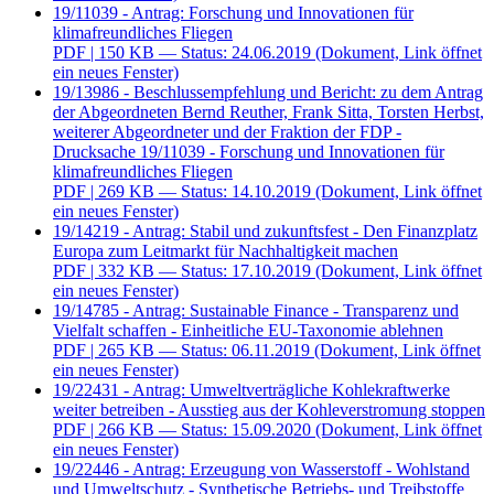
19/11039 - Antrag: Forschung und Innovationen für
klimafreundliches Fliegen
PDF
| 150 KB — Status: 24.06.2019
(Dokument, Link öffnet
ein neues Fenster)
19/13986 - Beschlussempfehlung und Bericht: zu dem Antrag
der Abgeordneten Bernd Reuther, Frank Sitta, Torsten Herbst,
weiterer Abgeordneter und der Fraktion der FDP -
Drucksache 19/11039 - Forschung und Innovationen für
klimafreundliches Fliegen
PDF
| 269 KB — Status: 14.10.2019
(Dokument, Link öffnet
ein neues Fenster)
19/14219 - Antrag: Stabil und zukunftsfest - Den Finanzplatz
Europa zum Leitmarkt für Nachhaltigkeit machen
PDF
| 332 KB — Status: 17.10.2019
(Dokument, Link öffnet
ein neues Fenster)
19/14785 - Antrag: Sustainable Finance - Transparenz und
Vielfalt schaffen - Einheitliche EU-Taxonomie ablehnen
PDF
| 265 KB — Status: 06.11.2019
(Dokument, Link öffnet
ein neues Fenster)
19/22431 - Antrag: Umweltverträgliche Kohlekraftwerke
weiter betreiben - Ausstieg aus der Kohleverstromung stoppen
PDF
| 266 KB — Status: 15.09.2020
(Dokument, Link öffnet
ein neues Fenster)
19/22446 - Antrag: Erzeugung von Wasserstoff - Wohlstand
und Umweltschutz - Synthetische Betriebs- und Treibstoffe