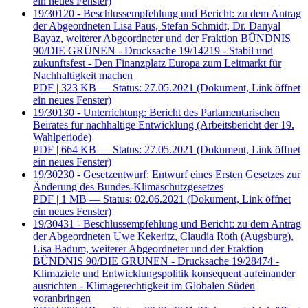
ein neues Fenster)
19/30120 - Beschlussempfehlung und Bericht: zu dem Antrag
der Abgeordneten Lisa Paus, Stefan Schmidt, Dr. Danyal
Bayaz, weiterer Abgeordneter und der Fraktion BÜNDNIS
90/DIE GRÜNEN - Drucksache 19/14219 - Stabil und
zukunftsfest - Den Finanzplatz Europa zum Leitmarkt für
Nachhaltigkeit machen
PDF
| 323 KB — Status: 27.05.2021
(Dokument, Link öffnet
ein neues Fenster)
19/30130 - Unterrichtung: Bericht des Parlamentarischen
Beirates für nachhaltige Entwicklung (Arbeitsbericht der 19.
Wahlperiode)
PDF
| 664 KB — Status: 27.05.2021
(Dokument, Link öffnet
ein neues Fenster)
19/30230 - Gesetzentwurf: Entwurf eines Ersten Gesetzes zur
Änderung des Bundes-Klimaschutzgesetzes
PDF
| 1 MB — Status: 02.06.2021
(Dokument, Link öffnet
ein neues Fenster)
19/30431 - Beschlussempfehlung und Bericht: zu dem Antrag
der Abgeordneten Uwe Kekeritz, Claudia Roth (Augsburg),
Lisa Badum, weiterer Abgeordneter und der Fraktion
BÜNDNIS 90/DIE GRÜNEN - Drucksache 19/28474 -
Klimaziele und Entwicklungspolitik konsequent aufeinander
ausrichten - Klimagerechtigkeit im Globalen Süden
voranbringen