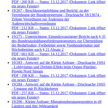
PDF
| 260 KB — Status: 13.12.2017
(Dokument, Link öffnet
ein neues Fenster)
19/267 - Beschlussempfehlung und Bericht: zu der
Verordnung der Bundesregierung - Drucksache 18/13674 -
Zehnte Verordnung zur Änderung der
Außenwirtschaftsverordnung
PDF
| 212 KB — Status: 13.12.2017
(Dokument, Link öffnet
ein neues Fenster)
19/275 - Unterrichtung: Einundzwanzigster Bericht nach § 35
des Bundesausbildungsförderungsgesetzes zur Überprüfung
der Bedarfssätze, Freibeträge sowie Vomhundertsätze und
Höchstbeträge nach § 21 Absatz 2
PDF
| 661 KB — Status: 14.12.2017
(Dokument, Link öffnet
ein neues Fenster)
19/283 - Antwort: auf die Kleine Anfrage - Drucksache 19/61
- Lobbyismus und Drehtür-Effekt beim Ostsee-Pipeline-
Projekt Nord Stream
PDF
| 298 KB — Status: 15.12.2017
(Dokument, Link öffnet
ein neues Fenster)
19/284 - Antwort: auf die Kleine Anfrage - Drucksache 19/65
- Umgang mit IS-Rückkehrern
PDF
| 257 KB — Status: 15.12.2017
(Dokument, Link öffnet
ein neues Fenster)
19/296 - Kleine Anfrage: Migrationsberatungszentren in elf
Ländern und ihre Wirksamkeit