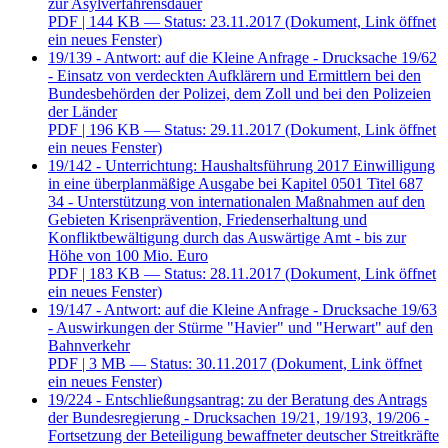
zur Asylverfahrensdauer
PDF
| 144 KB — Status: 23.11.2017
(Dokument, Link öffnet
ein neues Fenster)
19/139 - Antwort: auf die Kleine Anfrage - Drucksache 19/62
- Einsatz von verdeckten Aufklärern und Ermittlern bei den
Bundesbehörden der Polizei, dem Zoll und bei den Polizeien
der Länder
PDF
| 196 KB — Status: 29.11.2017
(Dokument, Link öffnet
ein neues Fenster)
19/142 - Unterrichtung: Haushaltsführung 2017 Einwilligung
in eine überplanmäßige Ausgabe bei Kapitel 0501 Titel 687
34 - Unterstützung von internationalen Maßnahmen auf den
Gebieten Krisenprävention, Friedenserhaltung und
Konfliktbewältigung durch das Auswärtige Amt - bis zur
Höhe von 100 Mio. Euro
PDF
| 183 KB — Status: 28.11.2017
(Dokument, Link öffnet
ein neues Fenster)
19/147 - Antwort: auf die Kleine Anfrage - Drucksache 19/63
- Auswirkungen der Stürme "Havier" und "Herwart" auf den
Bahnverkehr
PDF
| 3 MB — Status: 30.11.2017
(Dokument, Link öffnet
ein neues Fenster)
19/224 - Entschließungsantrag: zu der Beratung des Antrags
der Bundesregierung - Drucksachen 19/21, 19/193, 19/206 -
Fortsetzung der Beteiligung bewaffneter deutscher Streitkräfte