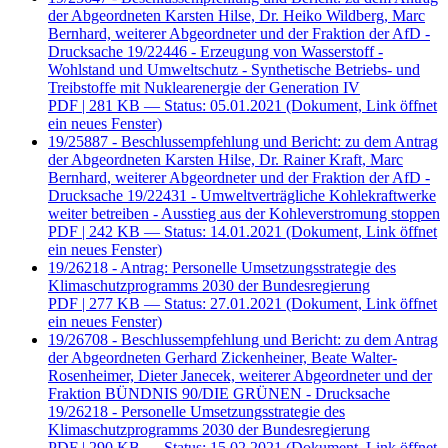
der Abgeordneten Karsten Hilse, Dr. Heiko Wildberg, Marc
Bernhard, weiterer Abgeordneter und der Fraktion der AfD -
Drucksache 19/22446 - Erzeugung von Wasserstoff -
Wohlstand und Umweltschutz - Synthetische Betriebs- und
Treibstoffe mit Nuklearenergie der Generation IV
PDF
| 281 KB — Status: 05.01.2021
(Dokument, Link öffnet
ein neues Fenster)
19/25887 - Beschlussempfehlung und Bericht: zu dem Antrag
der Abgeordneten Karsten Hilse, Dr. Rainer Kraft, Marc
Bernhard, weiterer Abgeordneter und der Fraktion der AfD -
Drucksache 19/22431 - Umweltverträgliche Kohlekraftwerke
weiter betreiben - Ausstieg aus der Kohleverstromung stoppen
PDF
| 242 KB — Status: 14.01.2021
(Dokument, Link öffnet
ein neues Fenster)
19/26218 - Antrag: Personelle Umsetzungsstrategie des
Klimaschutzprogramms 2030 der Bundesregierung
PDF
| 277 KB — Status: 27.01.2021
(Dokument, Link öffnet
ein neues Fenster)
19/26708 - Beschlussempfehlung und Bericht: zu dem Antrag
der Abgeordneten Gerhard Zickenheiner, Beate Walter-
Rosenheimer, Dieter Janecek, weiterer Abgeordneter und der
Fraktion BÜNDNIS 90/DIE GRÜNEN - Drucksache
19/26218 - Personelle Umsetzungsstrategie des
Klimaschutzprogramms 2030 der Bundesregierung
PDF
| 290 KB — Status: 15.02.2021
(Dokument, Link öffnet