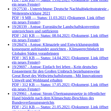
ein neues Fenster)
19/27530 - Unterrichtung: Deutsche Nachhaltigkeitsstrategie -
Weiterentwicklung 2021
PDF
| 9 MB — Status: 11.03.2021
(Dokument, Link öffnet
ein neues Fenster)
19/28339 - Antrag: Europäische Landschaftskonvention
unterzeichnen und ratifizieren
PDF
| 241 KB — Status: 08.04.2021
(Dokument, Link öffnet
ein neues Fenster)
19/28474 - Antrag: Klimaziele und Entwicklungspolitik
konsequent aufeinander ausrichten - Klimagerechtigkeit im
Globalen Süden voranbringen
PDF
| 365 KB — Status: 14.04.2021
(Dokument, Link öffnet
ein neues Fenster)
19/29697 - Antrag: Einfach frei leben - Kein deutsches
Engagement für den Großen Umbruch beziehungsweise
Great Reset des Weltwirtschaftsforums - Mit Innovationen
Umwelt und Wohlstand erhalten
PDF
| 312 KB — Status: 17.05.2021
(Dokument, Link öffnet
ein neues Fenster)
19/29961 - Antrag: Strom-Übertragungsnetze in öffentlicher
Hand bündeln nach dem Klimaschutz-Beschluss des
Bundesverfassungsgerichts
PDF
| 251 KB — Status: 21.05.2021
(Dokument, Link öffnet