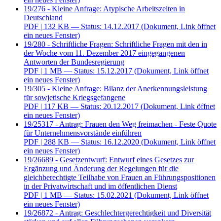
19/276 - Kleine Anfrage: Atypische Arbeitszeiten in
Deutschland
PDF
| 132 KB — Status: 14.12.2017
(Dokument, Link öffnet
ein neues Fenster)
19/280 - Schriftliche Fragen: Schriftliche Fragen mit den in
der Woche vom 11. Dezember 2017 eingegangenen
Antworten der Bundesregierung
PDF
| 1 MB — Status: 15.12.2017
(Dokument, Link öffnet
ein neues Fenster)
19/305 - Kleine Anfrage: Bilanz der Anerkennungsleistung
für sowjetische Kriegsgefangene
PDF
| 117 KB — Status: 20.12.2017
(Dokument, Link öffnet
ein neues Fenster)
19/25317 - Antrag: Frauen den Weg freimachen - Feste Quote
für Unternehmensvorstände einführen
PDF
| 288 KB — Status: 16.12.2020
(Dokument, Link öffnet
ein neues Fenster)
19/26689 - Gesetzentwurf: Entwurf eines Gesetzes zur
Ergänzung und Änderung der Regelungen für die
gleichberechtigte Teilhabe von Frauen an Führungspositionen
in der Privatwirtschaft und im öffentlichen Dienst
PDF
| 1 MB — Status: 15.02.2021
(Dokument, Link öffnet
ein neues Fenster)
19/26872 - Antrag: Geschlechtergerechtigkeit und Diversität