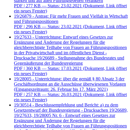
stärken und auf allen Führungsebenen verankern
PDF
| 277 KB — Status: 23.02.2021
(Dokument, Link öffnet
ein neues Fenster)
19/26879 - Antrag: Für mehr Frauen und Vielfalt in Wirtschaft
und Führungspositionen
PDF
| 296 KB — Status: 23.02.2021
(Dokument, Link öffnet
ein neues Fenster)
19/27633 - Unterrichtung: Entwurf eines Gesetzes zur
Ergänzung und Änderung der Regelungen für die
gleichberechtigte Teilhabe von Frauen an Führungspositionen
in der Privatwirtschaft und im öffentlichen Dienst -
Drucksache 19/26689 - Stellungnahme des Bundesrates und
Gegenäußerung der Bundesregierung
PDF
| 360 KB — Status: 17.03.2021
(Dokument, Link öffnet
ein neues Fenster)
19/28005 - Unterrichtung: über die gemäß § 80 Absatz 3 der
Geschäftsordnung an die Ausschüsse überwiesenen Vorlagen
(Eingangszeitraum: 26. Februar bis 17. März 2021)
PDF
| 257 KB — Status: 26.03.2021
(Dokument, Link öffnet
ein neues Fenster)
19/30514 - Beschlussempfehlung und Bericht: a) zu dem
Gesetzentwurf der Bundesregierung - Drucksachen 19/26689,
19/27633, 19/28005 Nr. 6 - Entwurf eines Gesetzes zur
Ergänzung und Änderung der Regelungen für die
gleichberechtigte Teilhabe von Frauen an Führungspositionen