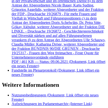
in der Privatwirtschaft und im öffentlichen Dienst b) zu dem
Antrag der Abgeordneten Nicole Bauer, Katja Suding,
Grigorios Aggelidis, weiterer Abgeordneter und der Fraktion
der FDP - Drucksache 19/26879 - Für mehr Frauen und
Vielfalt in Wirtschaft und Führungspositionen c) zu dem
Antrag der Abgeordneten Doris Achelwilm, Dr. Petra Sitte,
Gökay Akbulut, weiterer Abgeordneter und der Fraktion DIE
LINKE. - Drucksache 19/26872 - Geschlechtergerechtigkeit
und Diversität stärken und auf allen Führungsebenen
verankern d) zu dem Antrag der Abgeordneten Ulle Schauws,
Claudia Müller, Katharina Dröge, weiterer Abgeordneter und
der Fraktion BÜNDNIS 90/DIE GRÜNEN - Drucksache
19/25317 - Frauen den Weg freimachen - Feste Quote für
Unternehmensvorstände einführen
PDF
| 461 KB — Status: 09.06.2021
(Dokument, Link öffnet
ein neues Fenster)
Fundstelle im Plenarprotokoll
(Dokument, Link öffnet ein
neues Fenster)
Weitere Informationen
Nutzungsbedingungen
(Dokument, Link öffnet ein neues
Fenster)
Aufzeichnungen im Parlamentsarchiv
(Interner Link)