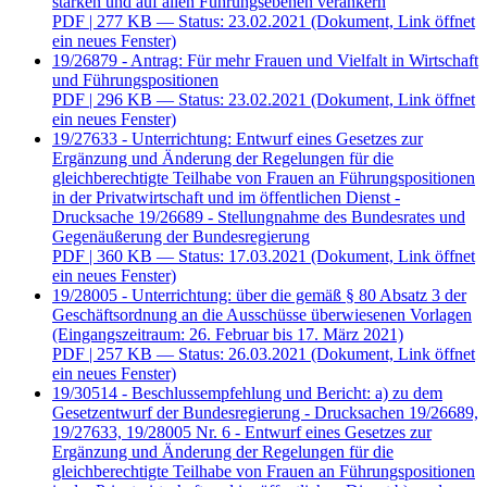
stärken und auf allen Führungsebenen verankern
PDF
| 277 KB — Status: 23.02.2021
(Dokument, Link öffnet
ein neues Fenster)
19/26879 - Antrag: Für mehr Frauen und Vielfalt in Wirtschaft
und Führungspositionen
PDF
| 296 KB — Status: 23.02.2021
(Dokument, Link öffnet
ein neues Fenster)
19/27633 - Unterrichtung: Entwurf eines Gesetzes zur
Ergänzung und Änderung der Regelungen für die
gleichberechtigte Teilhabe von Frauen an Führungspositionen
in der Privatwirtschaft und im öffentlichen Dienst -
Drucksache 19/26689 - Stellungnahme des Bundesrates und
Gegenäußerung der Bundesregierung
PDF
| 360 KB — Status: 17.03.2021
(Dokument, Link öffnet
ein neues Fenster)
19/28005 - Unterrichtung: über die gemäß § 80 Absatz 3 der
Geschäftsordnung an die Ausschüsse überwiesenen Vorlagen
(Eingangszeitraum: 26. Februar bis 17. März 2021)
PDF
| 257 KB — Status: 26.03.2021
(Dokument, Link öffnet
ein neues Fenster)
19/30514 - Beschlussempfehlung und Bericht: a) zu dem
Gesetzentwurf der Bundesregierung - Drucksachen 19/26689,
19/27633, 19/28005 Nr. 6 - Entwurf eines Gesetzes zur
Ergänzung und Änderung der Regelungen für die
gleichberechtigte Teilhabe von Frauen an Führungspositionen