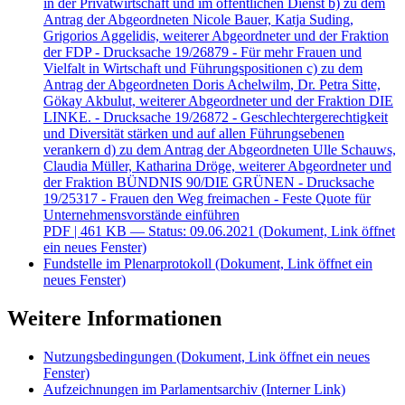
in der Privatwirtschaft und im öffentlichen Dienst b) zu dem
Antrag der Abgeordneten Nicole Bauer, Katja Suding,
Grigorios Aggelidis, weiterer Abgeordneter und der Fraktion
der FDP - Drucksache 19/26879 - Für mehr Frauen und
Vielfalt in Wirtschaft und Führungspositionen c) zu dem
Antrag der Abgeordneten Doris Achelwilm, Dr. Petra Sitte,
Gökay Akbulut, weiterer Abgeordneter und der Fraktion DIE
LINKE. - Drucksache 19/26872 - Geschlechtergerechtigkeit
und Diversität stärken und auf allen Führungsebenen
verankern d) zu dem Antrag der Abgeordneten Ulle Schauws,
Claudia Müller, Katharina Dröge, weiterer Abgeordneter und
der Fraktion BÜNDNIS 90/DIE GRÜNEN - Drucksache
19/25317 - Frauen den Weg freimachen - Feste Quote für
Unternehmensvorstände einführen
PDF
| 461 KB — Status: 09.06.2021
(Dokument, Link öffnet
ein neues Fenster)
Fundstelle im Plenarprotokoll
(Dokument, Link öffnet ein
neues Fenster)
Weitere Informationen
Nutzungsbedingungen
(Dokument, Link öffnet ein neues
Fenster)
Aufzeichnungen im Parlamentsarchiv
(Interner Link)