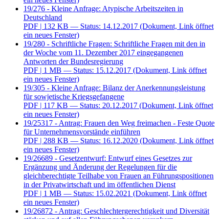
19/276 - Kleine Anfrage: Atypische Arbeitszeiten in
Deutschland
PDF
| 132 KB — Status: 14.12.2017
(Dokument, Link öffnet
ein neues Fenster)
19/280 - Schriftliche Fragen: Schriftliche Fragen mit den in
der Woche vom 11. Dezember 2017 eingegangenen
Antworten der Bundesregierung
PDF
| 1 MB — Status: 15.12.2017
(Dokument, Link öffnet
ein neues Fenster)
19/305 - Kleine Anfrage: Bilanz der Anerkennungsleistung
für sowjetische Kriegsgefangene
PDF
| 117 KB — Status: 20.12.2017
(Dokument, Link öffnet
ein neues Fenster)
19/25317 - Antrag: Frauen den Weg freimachen - Feste Quote
für Unternehmensvorstände einführen
PDF
| 288 KB — Status: 16.12.2020
(Dokument, Link öffnet
ein neues Fenster)
19/26689 - Gesetzentwurf: Entwurf eines Gesetzes zur
Ergänzung und Änderung der Regelungen für die
gleichberechtigte Teilhabe von Frauen an Führungspositionen
in der Privatwirtschaft und im öffentlichen Dienst
PDF
| 1 MB — Status: 15.02.2021
(Dokument, Link öffnet
ein neues Fenster)
19/26872 - Antrag: Geschlechtergerechtigkeit und Diversität