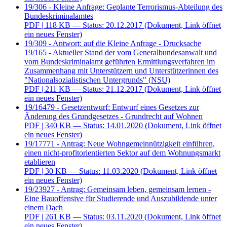
19/306 - Kleine Anfrage: Geplante Terrorismus-Abteilung des
Bundeskriminalamtes
PDF
| 118 KB — Status: 20.12.2017
(Dokument, Link öffnet
ein neues Fenster)
19/309 - Antwort: auf die Kleine Anfrage - Drucksache
19/165 - Aktueller Stand der vom Generalbundesanwalt und
vom Bundeskriminalamt geführten Ermittlungsverfahren im
Zusammenhang mit Unterstützern und Unterstützerinnen des
"Nationalsozialistischen Untergrunds" (NSU)
PDF
| 211 KB — Status: 21.12.2017
(Dokument, Link öffnet
ein neues Fenster)
19/16479 - Gesetzentwurf: Entwurf eines Gesetzes zur
Änderung des Grundgesetzes - Grundrecht auf Wohnen
PDF
| 340 KB — Status: 14.01.2020
(Dokument, Link öffnet
ein neues Fenster)
19/17771 - Antrag: Neue Wohngemeinnützigkeit einführen,
einen nicht-profitorientierten Sektor auf dem Wohnungsmarkt
etablieren
PDF
| 30 KB — Status: 11.03.2020
(Dokument, Link öffnet
ein neues Fenster)
19/23927 - Antrag: Gemeinsam leben, gemeinsam lernen -
Eine Bauoffensive für Studierende und Auszubildende unter
einem Dach
PDF
| 261 KB — Status: 03.11.2020
(Dokument, Link öffnet
ein neues Fenster)