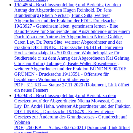
19/24804 - Beschlussempfehlung und Bericht: a) zu dem
Antrag der Abgeordneten Hagen Reinhold, Dr. Jens
Brandenburg (Rhein-Neckar), Frank Sitta, weiterer
Abgeordneter und der Fraktion der FDP - Drucksache
19/23927 - Gemeinsam leben, gemeinsam lernen - Eine
Bauoffensive für Studierende und Auszubildende unter einem
Dach b) zu dem Antrag der Abgeordneten Nicole Gohlke,
Caren Lay, Dr. Petra Sitte, weiterer Abgeordneter und der
Fraktion DIE LINKE. - Drucksache 19/14154 - Für einen
Hochschulsozialpakt - 50.000 neue Wohnheimplätze für
Studierende c) zu dem Antrag der Abgeordneten Kai Gehring,
Christian Kühn (Tübingen), Beate Walter-Rosenheimer,
weiterer Abgeordneter und der Fraktion BÜNDNIS 90/DIE
GRÜNEN - Drucksache 19/13551 - Offensive für
bezahlbaren Wohnraum für Studierende
PDF
| 311 KB — Status: 27.11.2020
(Dokument, Link öffnet
ein neues Fenster)
19/29453 - Beschlussempfehlung und Bericht: zu dem
Gesetzentwurf der Abgeordneten Niema Movassat, Caren
Lay, Dr. André Hahn, weiterer Abgeordneter und der Fraktion
DIE LINKE. - Drucksache 19/16479 - Entwurf eines
Gesetzes zur Änderung des Grundgesetzes - Grundrecht auf
Wohnen
PDF
| 260 KB — Status: 06.05.2021
(Dokument, Link öffnet
ein neues Fenster)