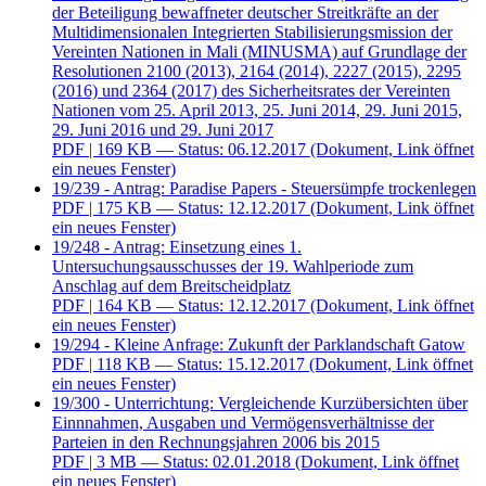
der Beteiligung bewaffneter deutscher Streitkräfte an der
Multidimensionalen Integrierten Stabilisierungsmission der
Vereinten Nationen in Mali (MINUSMA) auf Grundlage der
Resolutionen 2100 (2013), 2164 (2014), 2227 (2015), 2295
(2016) und 2364 (2017) des Sicherheitsrates der Vereinten
Nationen vom 25. April 2013, 25. Juni 2014, 29. Juni 2015,
29. Juni 2016 und 29. Juni 2017
PDF
| 169 KB — Status: 06.12.2017
(Dokument, Link öffnet
ein neues Fenster)
19/239 - Antrag: Paradise Papers - Steuersümpfe trockenlegen
PDF
| 175 KB — Status: 12.12.2017
(Dokument, Link öffnet
ein neues Fenster)
19/248 - Antrag: Einsetzung eines 1.
Untersuchungsausschusses der 19. Wahlperiode zum
Anschlag auf dem Breitscheidplatz
PDF
| 164 KB — Status: 12.12.2017
(Dokument, Link öffnet
ein neues Fenster)
19/294 - Kleine Anfrage: Zukunft der Parklandschaft Gatow
PDF
| 118 KB — Status: 15.12.2017
(Dokument, Link öffnet
ein neues Fenster)
19/300 - Unterrichtung: Vergleichende Kurzübersichten über
Einnnahmen, Ausgaben und Vermögensverhältnisse der
Parteien in den Rechnungsjahren 2006 bis 2015
PDF
| 3 MB — Status: 02.01.2018
(Dokument, Link öffnet
ein neues Fenster)