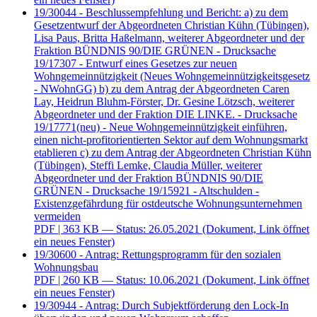
19/30044 - Beschlussempfehlung und Bericht: a) zu dem
Gesetzentwurf der Abgeordneten Christian Kühn (Tübingen),
Lisa Paus, Britta Haßelmann, weiterer Abgeordneter und der
Fraktion BÜNDNIS 90/DIE GRÜNEN - Drucksache
19/17307 - Entwurf eines Gesetzes zur neuen
Wohngemeinnützigkeit (Neues Wohngemeinnützigkeitsgesetz
- NWohnGG) b) zu dem Antrag der Abgeordneten Caren
Lay, Heidrun Bluhm-Förster, Dr. Gesine Lötzsch, weiterer
Abgeordneter und der Fraktion DIE LINKE. - Drucksache
19/17771(neu) - Neue Wohngemeinnützigkeit einführen,
einen nicht-profitorientierten Sektor auf dem Wohnungsmarkt
etablieren c) zu dem Antrag der Abgeordneten Christian Kühn
(Tübingen), Steffi Lemke, Claudia Müller, weiterer
Abgeordneter und der Fraktion BÜNDNIS 90/DIE
GRÜNEN - Drucksache 19/15921 - Altschulden -
Existenzgefährdung für ostdeutsche Wohnungsunternehmen
vermeiden
PDF
| 363 KB — Status: 26.05.2021
(Dokument, Link öffnet
ein neues Fenster)
19/30600 - Antrag: Rettungsprogramm für den sozialen
Wohnungsbau
PDF
| 260 KB — Status: 10.06.2021
(Dokument, Link öffnet
ein neues Fenster)
19/30944 - Antrag: Durch Subjektförderung den Lock-In