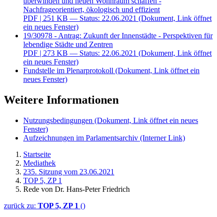
überwinden und neuen Wohnraum schaffen -
Nachfrageorientiert, ökologisch und effizient
PDF
| 251 KB — Status: 22.06.2021
(Dokument, Link öffnet
ein neues Fenster)
19/30978 - Antrag: Zukunft der Innenstädte - Perspektiven für
lebendige Städte und Zentren
PDF
| 273 KB — Status: 22.06.2021
(Dokument, Link öffnet
ein neues Fenster)
Fundstelle im Plenarprotokoll
(Dokument, Link öffnet ein
neues Fenster)
Weitere Informationen
Nutzungsbedingungen
(Dokument, Link öffnet ein neues
Fenster)
Aufzeichnungen im Parlamentsarchiv
(Interner Link)
Startseite
Mediathek
235. Sitzung vom 23.06.2021
TOP 5, ZP 1
Rede von Dr. Hans-Peter Friedrich
zurück zu:
TOP 5, ZP 1
()