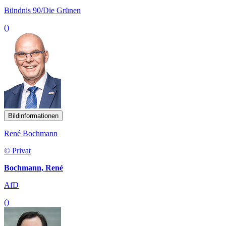
Bündnis 90/Die Grünen
()
Bildinformationen
René Bochmann
© Privat
Bochmann, René
AfD
()