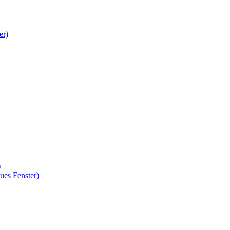
er)
)
ues Fenster)