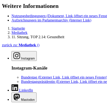
Weitere Informationen
Nutzungsbedingungen
(Dokument, Link öffnet ein neues Fenst
Aufzeichnungen im Parlamentsarchiv
(Interner Link)
Startseite
Mediathek
11. Sitzung, TOP 2.14: Gesundheit
zurück zu:
Mediathek
()
Instagram
Instagram-Kanäle
Bundestag
(Externer Link, Link öffnet ein neues Fenster
Bundestagspräsidentin
(Externer Link, Link öffnet ein ne
LinkedIn
Mastodon