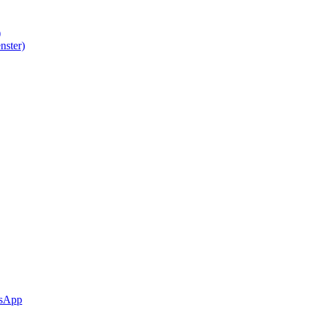
)
nster)
sApp