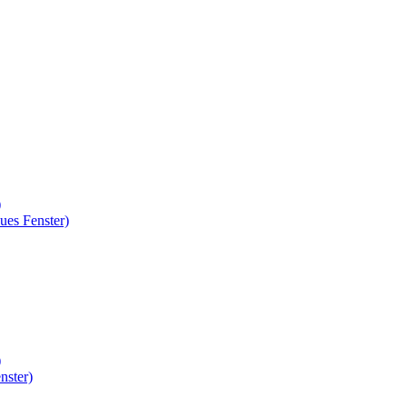
)
ues Fenster)
)
nster)