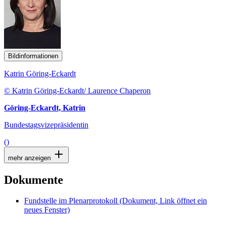
Bildinformationen
Katrin Göring-Eckardt
© Katrin Göring-Eckardt/ Laurence Chaperon
Göring-Eckardt, Katrin
Bundestagsvizepräsidentin
()
mehr anzeigen
Dokumente
Fundstelle im Plenarprotokoll
(Dokument, Link öffnet ein
neues Fenster)