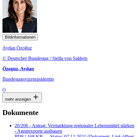
Bildinformationen
Aydan Özoğuz
© Deutscher Bundestag / Stella von Saldern
Özoguz, Aydan
Bundestagsvizepräsidentin
()
mehr anzeigen
Dokumente
20/206 - Antrag: Vermarktung regionaler Lebensmittel stärken
- Agrarexporte ausbauen
PDF
| 168 KB — Status: 07.12.2021
(Dokument, Link öffnet