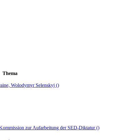
Thema
raine, Wolodymyr Selenskyj
()
e-Kommission zur Aufarbeitung der SED-Diktatur
()