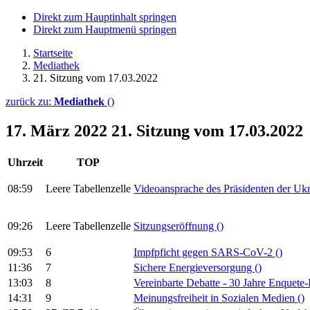
Direkt zum Hauptinhalt springen
Direkt zum Hauptmenü springen
Startseite
Mediathek
21. Sitzung vom 17.03.2022
zurück zu:
Mediathek
()
17. März 2022
21. Sitzung vom 17.03.2022
Uhrzeit
TOP
08:59
Leere Tabellenzelle
Videoansprache des Präsidenten der Uk
09:26
Leere Tabellenzelle
Sitzungseröffnung
()
09:53
6
Impfpficht gegen SARS-CoV-2
()
11:36
7
Sichere Energieversorgung
()
13:03
8
Vereinbarte Debatte - 30 Jahre Enquet
14:31
9
Meinungsfreiheit in Sozialen Medien
()