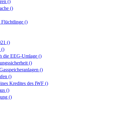
hren
()
rache
()
n Flüchtlinge
()
2021
()
s
()
rch die EEG-Umlage
()
rungssicherheit
()
 Gasspeicheranlagen
()
rufen
()
eines Kredites des IWF
()
mus
()
gung
()