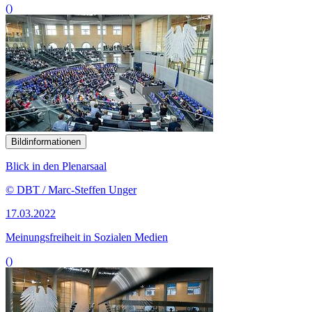
()
Bildinformationen
Blick in den Plenarsaal
© DBT / Marc-Steffen Unger
17.03.2022
Meinungsfreiheit in Sozialen Medien
()