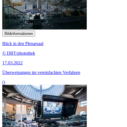
Bildinformationen
Blick in den Plenarsaal
© DBT/photothek
17.03.2022
Überweisungen im vereinfachten Verfahren
()