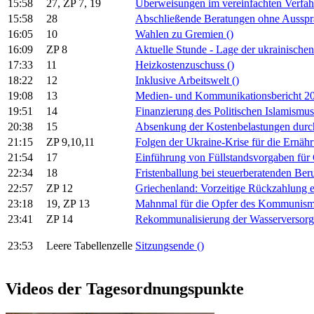
15:58
27, ZP 7, 19
Überweisungen im vereinfachten Verfa
15:58
28
Abschließende Beratungen ohne Aussp
16:05
10
Wahlen zu Gremien
()
16:09
ZP 8
Aktuelle Stunde - Lage der ukrainische
17:33
11
Heizkostenzuschuss
()
18:22
12
Inklusive Arbeitswelt
()
19:08
13
Medien- und Kommunikationsbericht 
19:51
14
Finanzierung des Politischen Islamismu
20:38
15
Absenkung der Kostenbelastungen du
21:15
ZP 9,10,11
Folgen der Ukraine-Krise für die Ernäh
21:54
17
Einführung von Füllstandsvorgaben für
22:34
18
Fristenballung bei steuerberatenden Be
22:57
ZP 12
Griechenland: Vorzeitige Rückzahlung 
23:18
19, ZP 13
Mahnmal für die Opfer des Kommunis
23:41
ZP 14
Rekommunalisierung der Wasserversor
23:53
Leere Tabellenzelle
Sitzungsende
()
Videos der Tagesordnungspunkte