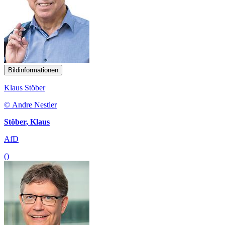
Bildinformationen
Klaus Stöber
© Andre Nestler
Stöber, Klaus
AfD
()