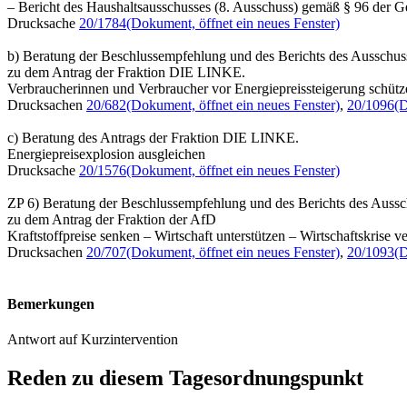
– Bericht des Haushaltsausschusses (8. Ausschuss) gemäß § 96 der 
Drucksache
20/1784
(Dokument, öffnet ein neues Fenster)
b) Beratung der Beschlussempfehlung und des Berichts des Ausschus
zu dem Antrag der Fraktion DIE LINKE.
Verbraucherinnen und Verbraucher vor Energiepreissteigerung schütz
Drucksachen
20/682
(Dokument, öffnet ein neues Fenster)
,
20/1096
(D
c) Beratung des Antrags der Fraktion DIE LINKE.
Energiepreisexplosion ausgleichen
Drucksache
20/1576
(Dokument, öffnet ein neues Fenster)
ZP 6) Beratung der Beschlussempfehlung und des Berichts des Aussc
zu dem Antrag der Fraktion der AfD
Kraftstoffpreise senken – Wirtschaft unterstützen – Wirtschaftskrise v
Drucksachen
20/707
(Dokument, öffnet ein neues Fenster)
,
20/1093
(D
Bemerkungen
Antwort auf Kurzintervention
Reden zu diesem Tagesordnungspunkt