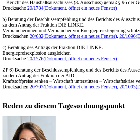
– Bericht des Haushaltsausschusses (8. Ausschuss) gemäß § 96 der 
Drucksache
20/1784
(Dokument, öffnet ein neues Fenster)
b) Beratung der Beschlussempfehlung und des Berichts des Ausschus
zu dem Antrag der Fraktion DIE LINKE.
Verbraucherinnen und Verbraucher vor Energiepreissteigerung schütz
Drucksachen
20/682
(Dokument, öffnet ein neues Fenster)
,
20/1096
(D
c) Beratung des Antrags der Fraktion DIE LINKE.
Energiepreisexplosion ausgleichen
Drucksache
20/1576
(Dokument, öffnet ein neues Fenster)
ZP 6) Beratung der Beschlussempfehlung und des Berichts des Aussc
zu dem Antrag der Fraktion der AfD
Kraftstoffpreise senken – Wirtschaft unterstützen – Wirtschaftskrise v
Drucksachen
20/707
(Dokument, öffnet ein neues Fenster)
,
20/1093
(D
Reden zu diesem Tagesordnungspunkt