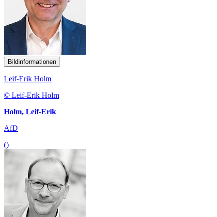
Bildinformationen
Leif-Erik Holm
© Leif-Erik Holm
Holm, Leif-Erik
AfD
()