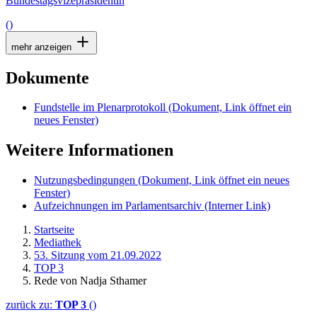
Bundestagsvizepräsidentin
()
mehr anzeigen
Dokumente
Fundstelle im Plenarprotokoll
(Dokument, Link öffnet ein
neues Fenster)
Weitere Informationen
Nutzungsbedingungen
(Dokument, Link öffnet ein neues
Fenster)
Aufzeichnungen im Parlamentsarchiv
(Interner Link)
Startseite
Mediathek
53. Sitzung vom 21.09.2022
TOP 3
Rede von Nadja Sthamer
zurück zu:
TOP 3
()