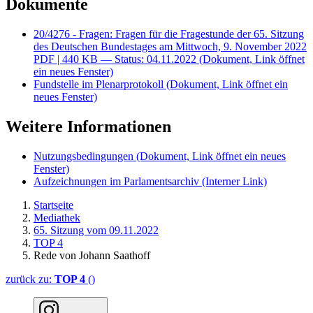
Dokumente
20/4276 - Fragen: Fragen für die Fragestunde der 65. Sitzung
des Deutschen Bundestages am Mittwoch, 9. November 2022
PDF
| 440 KB — Status: 04.11.2022
(Dokument, Link öffnet
ein neues Fenster)
Fundstelle im Plenarprotokoll
(Dokument, Link öffnet ein
neues Fenster)
Weitere Informationen
Nutzungsbedingungen
(Dokument, Link öffnet ein neues
Fenster)
Aufzeichnungen im Parlamentsarchiv
(Interner Link)
Startseite
Mediathek
65. Sitzung vom 09.11.2022
TOP 4
Rede von Johann Saathoff
zurück zu:
TOP 4
()