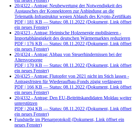
ein neues Fenster)
20/4322 - Antrag: Neubewertung der Notwendigkeit des
Austausches der Konnektoren zur Anbindung an die
Telematik-Infrastruktur wegen Ablaufs des Krypto-Zertifikats
PDF
| 181 KB — Status: 08.11.2022
(Dokument, Link öffnet
ein neues Fenster)
20/4323 - Antrag: Heimische Holzenergie mobilisieren -
Importabhängigkeit des deutschen Wärmemarktes reduzieren
PDF
| 176 KB — Status: 08.11.2022
(Dokument, Link öffnet
ein neues Fenster)
20/4324 - Antrag: Abbau von Steuerhindernissen bei der
Altersvorsorge
PDF
| 170 KB — Status: 08.11.2022
(Dokument, Link öffnet
ein neues Fenster)
20/4325 - Antrag: Flutopfer von 2021 nicht im Stich lassen -
Antragsfristen für Wiederaufbau-Fonds zügig verlängern
PDF
| 166 KB — Status: 08.11.2022
(Dokument, Link öffnet
ein neues Fenster)
20/4332 - Antrag: Den EU-Beitrittskandidaten Moldau weiter
unterstützen
PDF
| 204 KB — Status: 08.11.2022
(Dokument, Link öffnet
ein neues Fenster)
Fundstelle im Plenarprotokoll
(Dokument, Link öffnet ein
neues Fenster)