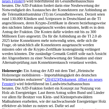
neues Fenster)
) wird federführend im Gesundheitsausschuss
beraten. Die AfD-Fraktion fordert darin eine Neubewertung der
Notwendigkeit des Austausches der Konnektoren zur Anbindung an
die Telematikinfrastruktur (TI) im Gesundheitswesen. Derzeit seien
rund 130.000 Kliniken und Arztpraxen in Deutschland an die TI
angeschlossen, deren Krypto-Zertifikate in diesem beziehungsweise
den nächsten Jahren ausgetauscht werden müssten, heißt es in dem
Antrag der Fraktion. Die Kosten dafür würden mit bis zu 300
Millionen Euro angesetzt. Da für die Anbindung an die TI 2.0 ab
2025 keine Konnektoren mehr notwendig seien, stelle sich die
Frage, ob tatsächlich alle Konnektoren ausgetauscht werden
müssten oder ob die Krypto-Zertifikate kostengünstig verlängert
werden könnten. Die zuständige Gematik GmbH solle nach Ansicht
der Abgeordneten zu einer Neubewertung der Situation und einer
Alternativprüfung zum Konnektorentausch veranlasst werden.
Holzenergie:
Ein Antrag der AfD mit dem Titel „Heimische
Holzenergie mobilisieren – Importabhängigkeit des deutschen
Wärmemarktes reduzieren“ (
20/4323
(Dokument, öffnet ein neues
Fenster)
) wird federführend im Landwirtschaftsausschuss
beraten. Die AfD-Fraktion fordert ein Konzept zur Nutzung von
Holz als Energieträger. Laut ihrem Antrag sollen Bund und Länder
vor allem für Besitzer von Klein- und Kleinstprivatwäldern
Maßnahmen erarbeiten, wie der nachwachsende Energieträger Holz
effektiver als bisher zu nutzen sei. Dafür sei auf