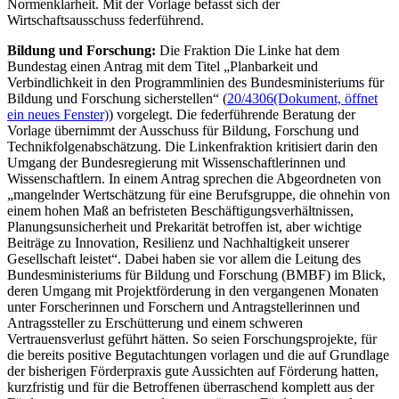
Normenklarheit. Mit der Vorlage befasst sich der
Wirtschaftsausschuss federführend.
Bildung und Forschung:
Die Fraktion Die Linke hat dem
Bundestag einen Antrag mit dem Titel „Planbarkeit und
Verbindlichkeit in den Programmlinien des Bundesministeriums für
Bildung und Forschung sicherstellen“ (
20/4306
(Dokument, öffnet
ein neues Fenster)
) vorgelegt. Die federführende Beratung der
Vorlage übernimmt der Ausschuss für Bildung, Forschung und
Technikfolgenabschätzung. Die Linkenfraktion kritisiert darin den
Umgang der Bundesregierung mit Wissenschaftlerinnen und
Wissenschaftlern. In einem Antrag sprechen die Abgeordneten von
„mangelnder Wertschätzung für eine Berufsgruppe, die ohnehin von
einem hohen Maß an befristeten Beschäftigungsverhältnissen,
Planungsunsicherheit und Prekarität betroffen ist, aber wichtige
Beiträge zu Innovation, Resilienz und Nachhaltigkeit unserer
Gesellschaft leistet“. Dabei haben sie vor allem die Leitung des
Bundesministeriums für Bildung und Forschung (BMBF) im Blick,
deren Umgang mit Projektförderung in den vergangenen Monaten
unter Forscherinnen und Forschern und Antragstellerinnen und
Antragssteller zu Erschütterung und einem schweren
Vertrauensverlust geführt hätten. So seien Forschungsprojekte, für
die bereits positive Begutachtungen vorlagen und die auf Grundlage
der bisherigen Förderpraxis gute Aussichten auf Förderung hatten,
kurzfristig und für die Betroffenen überraschend komplett aus der