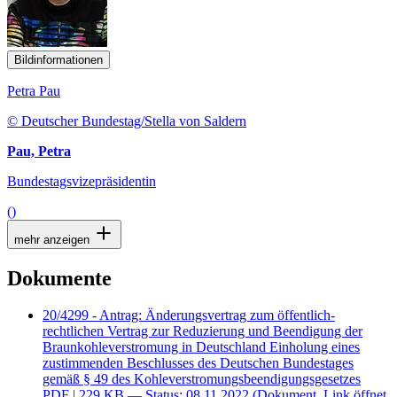
Bildinformationen
Petra Pau
© Deutscher Bundestag/Stella von Saldern
Pau, Petra
Bundestagsvizepräsidentin
()
mehr anzeigen
Dokumente
20/4299 - Antrag: Änderungsvertrag zum öffentlich-
rechtlichen Vertrag zur Reduzierung und Beendigung der
Braunkohleverstromung in Deutschland Einholung eines
zustimmenden Beschlusses des Deutschen Bundestages
gemäß § 49 des Kohleverstromungsbeendigungsgesetzes
PDF
| 229 KB — Status: 08.11.2022
(Dokument, Link öffnet