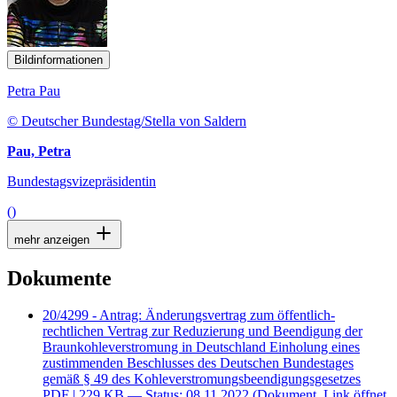
Bildinformationen
Petra Pau
© Deutscher Bundestag/Stella von Saldern
Pau, Petra
Bundestagsvizepräsidentin
()
mehr anzeigen
Dokumente
20/4299 - Antrag: Änderungsvertrag zum öffentlich-
rechtlichen Vertrag zur Reduzierung und Beendigung der
Braunkohleverstromung in Deutschland Einholung eines
zustimmenden Beschlusses des Deutschen Bundestages
gemäß § 49 des Kohleverstromungsbeendigungsgesetzes
PDF
| 229 KB — Status: 08.11.2022
(Dokument, Link öffnet