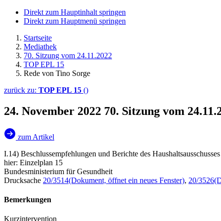
Direkt zum Hauptinhalt springen
Direkt zum Hauptmenü springen
Startseite
Mediathek
70. Sitzung vom 24.11.2022
TOP EPL 15
Rede von Tino Sorge
zurück zu:
TOP EPL 15
()
24. November 2022
70. Sitzung vom 24.11
zum Artikel
I.14) Beschlussempfehlungen und Berichte des Haushaltsausschusses
hier: Einzelplan 15
Bundesministerium für Gesundheit
Drucksache
20/3514
(Dokument, öffnet ein neues Fenster)
,
20/3526
(D
Bemerkungen
Kurzintervention