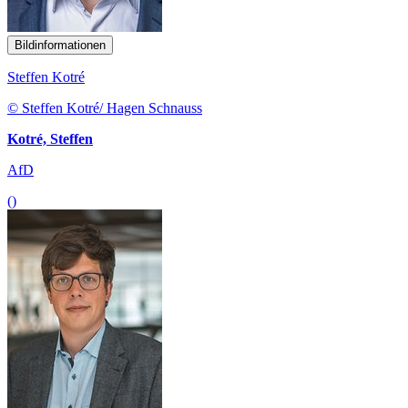
Bildinformationen
Steffen Kotré
© Steffen Kotré/ Hagen Schnauss
Kotré, Steffen
AfD
()