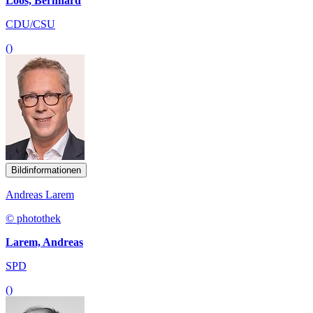
Loos, Bernhard
CDU/CSU
()
Bildinformationen
Andreas Larem
© photothek
Larem, Andreas
SPD
()