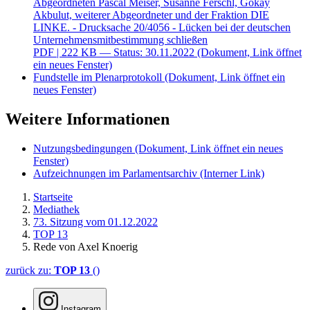
Abgeordneten Pascal Meiser, Susanne Ferschl, Gökay
Akbulut, weiterer Abgeordneter und der Fraktion DIE
LINKE. - Drucksache 20/4056 - Lücken bei der deutschen
Unternehmensmitbestimmung schließen
PDF
| 222 KB — Status: 30.11.2022
(Dokument, Link öffnet
ein neues Fenster)
Fundstelle im Plenarprotokoll
(Dokument, Link öffnet ein
neues Fenster)
Weitere Informationen
Nutzungsbedingungen
(Dokument, Link öffnet ein neues
Fenster)
Aufzeichnungen im Parlamentsarchiv
(Interner Link)
Startseite
Mediathek
73. Sitzung vom 01.12.2022
TOP 13
Rede von Axel Knoerig
zurück zu:
TOP 13
()
Instagram