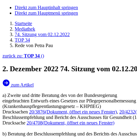
Direkt zum Hauptinhalt springen
Direkt zum Hauptmenü springen
Startseite
Mediathek
74. Sitzung vom 02.12.2022
TOP 34
Rede von Petra Pau
zurück zu:
TOP 34
()
2. Dezember 2022
74. Sitzung vom 02.12.2
zum Artikel
a) Zweite und dritte Beratung des von der Bundesregierung
eingebrachten Entwurfs eines Gesetzes zur Pflegepersonalbemessun
(Krankenhauspflegeentlastungsgesetz – KHPflEG)
Drucksachen
20/3876
(Dokument, öffnet ein neues Fenster)
,
20/4232
Beschlussempfehlung und Bericht des Ausschusses für Gesundheit (1
Drucksache
20/4708
(Dokument, öffnet ein neues Fenster)
b) Beratung der Beschlussempfehlung und des Berichts des Ausschuss