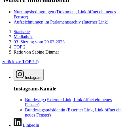
Nutzungsbedingungen
(Dokument, Link öffnet ein neues
Fenster)
Aufzeichnungen im Parlamentsarchiv
(Interner Link)
Startseite
Mediathek
93. Sitzung vom 29.03.2023
TOP 2
Rede von Sabine Dittmar
zurück zu:
TOP 2
()
Instagram
Instagram-Kanäle
Bundestag
(Externer Link, Link öffnet ein neues
Fenster)
Bundestagspräsidentin
(Externer Link, Link öffnet ein
neues Fenster)
LinkedIn