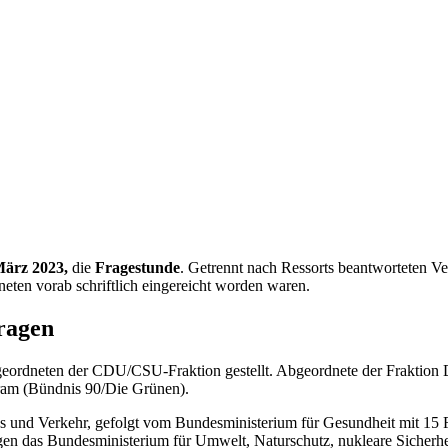
März
202
3
,
die
Fragestunde
. Getrennt nach Ressorts beantworteten Ve
neten vorab schriftlich eingereicht worden waren.
ragen
geordneten der CDU/CSU-Fraktion gestellt. Abgeordnete der Fraktion 
yram (Bündnis 90/Die Grünen).
ales und Verkehr, gefolgt vom Bundesministerium für Gesundheit mit 1
agen das Bundesministerium für Umwelt, Naturschutz, nukleare Sicherh