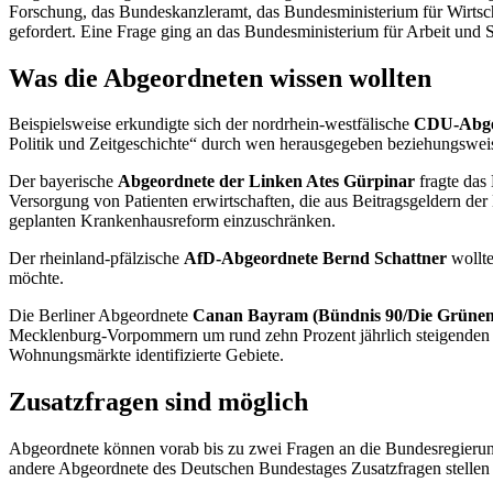
Forschung, das Bundeskanzleramt, das Bundesministerium für Wirtsch
gefordert. Eine Frage ging an das Bundesministerium für Arbeit und S
Was die Abgeordneten wissen wollten
Beispielsweise erkundigte sich der nordrhein-westfälische
CDU-Abge
Politik und Zeitgeschichte“ durch wen herausgegeben beziehungsweise
Der bayerische
Abgeordnete der Linken
Ates Gürpinar
fragte das
Versorgung von Patienten erwirtschaften, die aus Beitragsgeldern der
geplanten Krankenhausreform einzuschränken.
Der rheinland-pfälzische
AfD-
Abgeordnete
Bernd Schattner
wollt
möchte.
Die Berliner Abgeordnete
Canan Bayram (Bündnis 90/Die Grünen
Mecklenburg-Vorpommern um rund zehn Prozent jährlich steigenden An
Wohnungsmärkte identifizierte Gebiete.
Zusatzfragen sind möglich
Abgeordnete können vorab bis zu zwei Fragen an die Bundesregierung
andere Abgeordnete des Deutschen Bundestages Zusatzfragen stellen