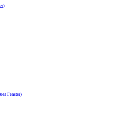
er)
)
ues Fenster)