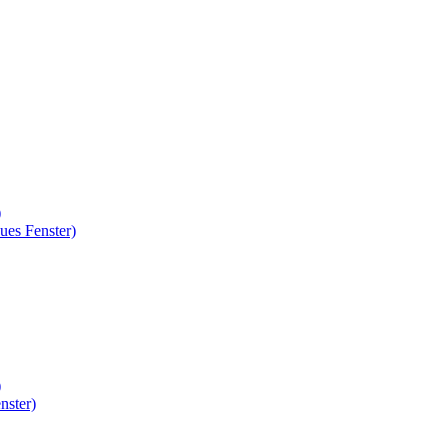
)
ues Fenster)
)
nster)