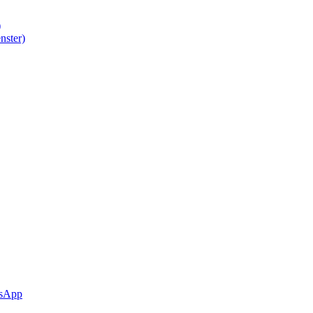
)
nster)
sApp