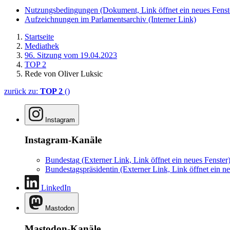
Nutzungsbedingungen
(Dokument, Link öffnet ein neues Fenst
Aufzeichnungen im Parlamentsarchiv
(Interner Link)
Startseite
Mediathek
96. Sitzung vom 19.04.2023
TOP 2
Rede von Oliver Luksic
zurück zu:
TOP 2
()
Instagram
Instagram-Kanäle
Bundestag
(Externer Link, Link öffnet ein neues Fenster
Bundestagspräsidentin
(Externer Link, Link öffnet ein ne
LinkedIn
Mastodon
Mastodon-Kanäle