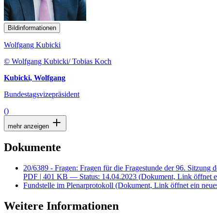
Bildinformationen
Wolfgang Kubicki
© Wolfgang Kubicki/ Tobias Koch
Kubicki, Wolfgang
Bundestagsvizepräsident
()
mehr anzeigen
Dokumente
20/6389 - Fragen: Fragen für die Fragestunde der 96. Sitzung
PDF
| 401 KB — Status: 14.04.2023
(Dokument, Link öffnet e
Fundstelle im Plenarprotokoll
(Dokument, Link öffnet ein neues
Weitere Informationen