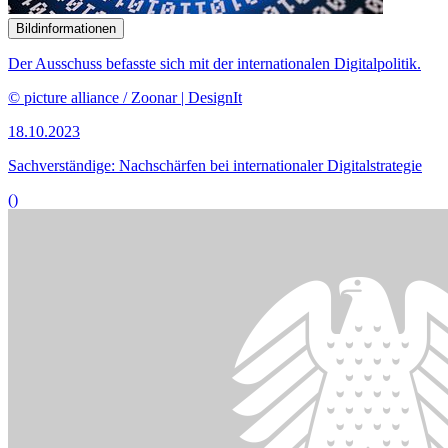
27.09.2023
EU-Untersuchungs­bericht zu Spähsoftware „Pegasus“ diskutiert
()