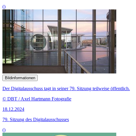
()
Bildinformationen
Der Digitalausschuss tagt in seiner 79. Sitzung teilweise öffentlich.
© DBT / Axel Hartmann Fotografie
18.12.2024
79. Sitzung des Digitalausschusses
()