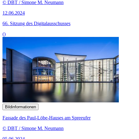
© DBT / Simone M. Neumann
12.06.2024
66. Sitzung des Digitalausschusses
()
Bildinformationen
Fassade des Paul-Löbe-Hauses am Spreeufer
© DBT / Simone M. Neumann
05.06.2024