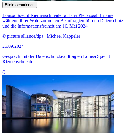
Bildinformationen
Louisa Specht-Riemenschneider auf der Plenarsaal-Tribüne
während ihrer Wald zur neuen Beauftragten für den Datenschutz
und die Informationsfreiheit am 16. Mai 2024.
© picture alliance/dpa | Michael Kappeler
25.09.2024
Gespräch mit der Datenschutzbeauftragten Louisa Specht-
Riemenschneider
()