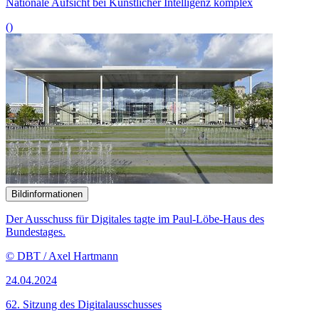
Nationale Aufsicht bei Künstlicher Intelligenz komplex
()
Bildinformationen
Der Ausschuss für Digitales tagte im Paul-Löbe-Haus des
Bundestages.
© DBT / Axel Hartmann
24.04.2024
62. Sitzung des Digitalausschusses