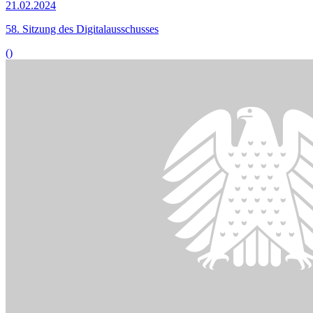
Bildinformationen
Die DSA-Verordnung regelt Sorgfaltspflichten für
Online
-Dienste
im Kampf gegen Desinformation und Hassrede im Internet.
© picture alliance / imageBROKER | Simon Belcher
21.02.2024
Experten üben moderate Kritik am Digitale-Dienste-Gesetz
()