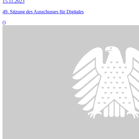
© picture alliance / Zoonar | DesignIt
18.10.2023
Sachverständige: Nach­schärfen bei inter­nationaler Digitalstrategie
()
Bildinformationen
Neue Technologien finden auf vielfältige Art und Weise
Anwendung im Bereich der Ernährung und Landwirtschaft.
© picture alliance / PantherMedia | Andrey Popov