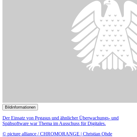
Bildinformationen
Die 34 Mitglieder des Digitalausschusses widmen sich aktuellen
netzpolitischen Themen.
© DBT / Julia Nowak/ JUNOPHOTO
14.06.2023
40. Sitzung des Digitalausschusses
()