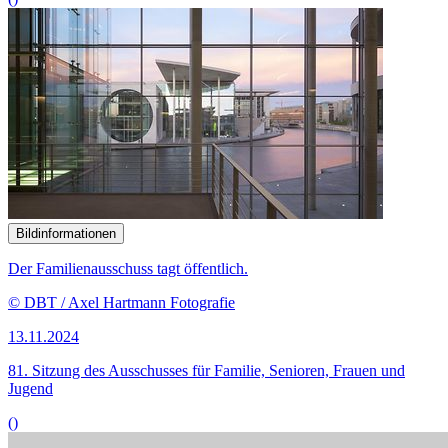
Bildinformationen
Der Familienausschuss tagt öffentlich.
© DBT / Axel Hartmann Fotografie
13.11.2024
81. Sitzung des Ausschusses für Familie, Senioren, Frauen und
Jugend
()