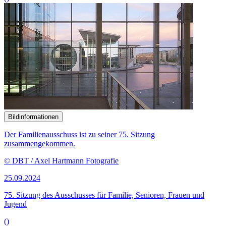
Bildinformationen
Der Familienausschuss befasste sich in der öffentlichen Anhörung
mit der Qualität der Kindertagesbetreuung.
© picture alliance / Zoonar | DesignIt
23.09.2024
Kritik am Entwurf zur Weiterentwicklung des KiTa-
Qualitätsgesetzes
()