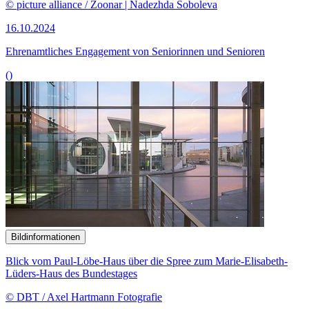
Bildinformationen
Blick vom Paul-Löbe-Haus über die Spree zum Marie-Elisabeth-
Lüders-Haus des Bundestages
© DBT / Axel Hartmann Fotografie
16.10.2024
77. Sitzung des Ausschusses für Familie, Senioren, Frauen und
Jugend
()