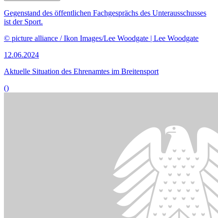
Bildinformationen
Die Kinderkommission des Bundestages befasst sich mit der
Inklusion als Faktor für Bildungs- und Entwicklungschancen.
© picture alliance / Westend61 | HalfPoint
05.06.2024
Fachgespräch zu Bildungs- und Entwicklungschancen
()