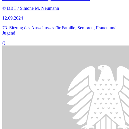
Bildinformationen
Der Familienausschuss tagte am 3. Juli öffentlich.
© DBT/Simone M. Neumann
03.07.2024
71. Sitzung des Ausschusses für Familie, Senioren, Frauen und
Jugend
()