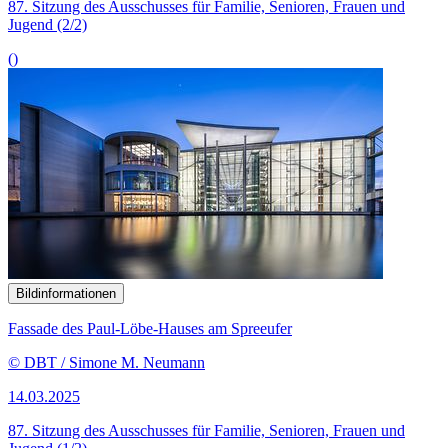
87. Sitzung des Ausschusses für Familie, Senioren, Frauen und
Jugend (2/2)
()
Bildinformationen
Fassade des Paul-Löbe-Hauses am Spreeufer
© DBT / Simone M. Neumann
14.03.2025
87. Sitzung des Ausschusses für Familie, Senioren, Frauen und