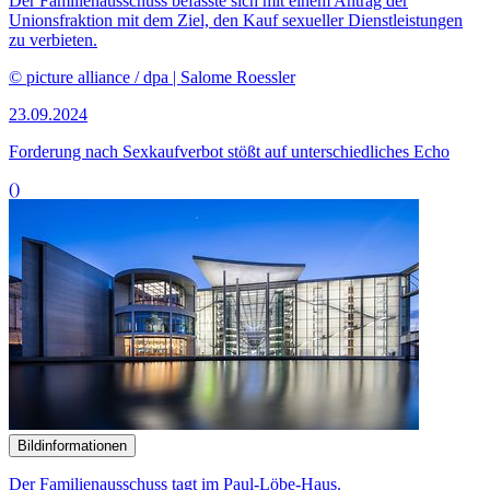
Bildinformationen
Die Kiko befasste sich mit den Faktoren, die über Bildungs- und
Entwicklungschancen entscheiden können.
© picture alliance / Westend61 | Nina Janeckova
03.07.2024
Experten: Erziehungskompetenz wichtig für Kindesentwicklung
()