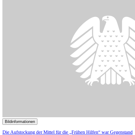
Bildinformationen
Die Aufstockung der Mittel für die „Frühen Hilfen“ war Gegenstand
der Anhörung.
© picture alliance / Bildagentur-online/Ohde | Bildagentur-
online/Ohde
11.11.2024
Experten befürworten Er­höhung der Mittel für den Fonds „Frühe
Hilfen“
()