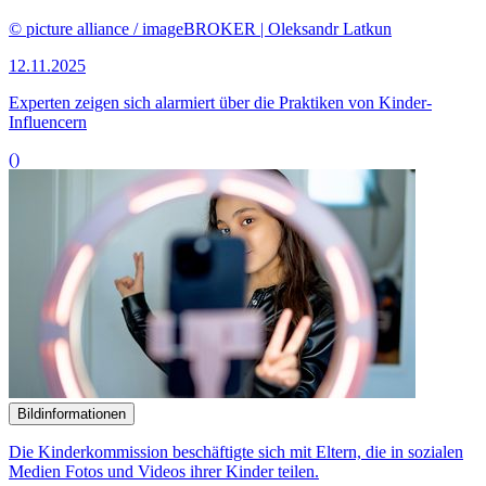
© picture alliance / imageBROKER | Oleksandr Latkun
12.11.2025
Experten zeigen sich alarmiert über die Praktiken von Kinder-
Influencern
()
Bildinformationen
Die Kinderkommission beschäftigte sich mit Eltern, die in sozialen
Medien Fotos und Videos ihrer Kinder teilen.