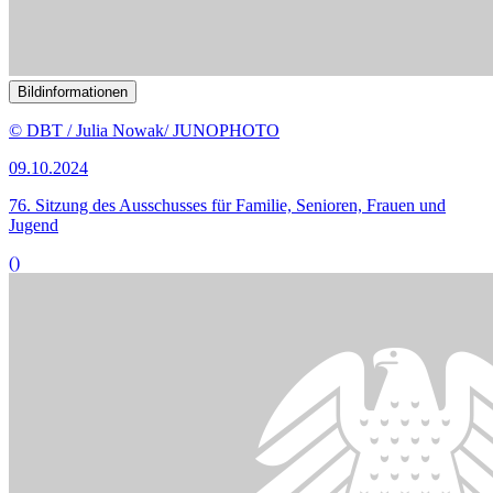
Bildinformationen
Der Unterausschuss Bürgerschaftliches
Engagement
beschäftigte
sich im Fachgespräch unter anderem mit dem ehrenamtlichen
Schöffendienst.
© picture alliance / ZB | Sascha Steinach
25.09.2024
Wie Ehrenamtliche in den Kommunen besser geschützt werden
können
()