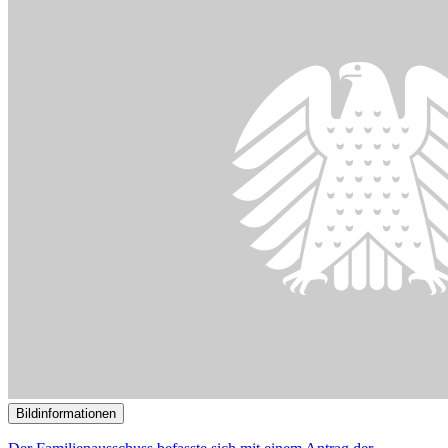
Bildinformationen
Der Familienausschuss tagt im Paul-Löbe-Haus.
© DBT / Simone M. Neumann
12.09.2024
73. Sitzung des Ausschusses für Familie, Senioren, Frauen und
Jugend
()