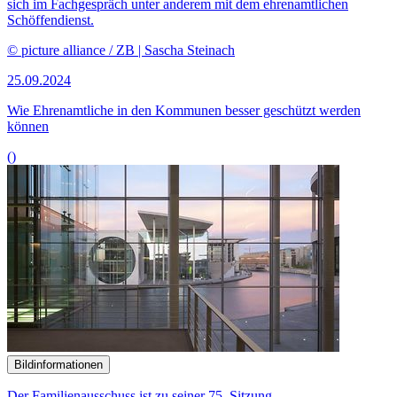
Bildinformationen
Der Familienausschuss ist zu seiner 75. Sitzung
zusammengekommen.
© DBT / Axel Hartmann Fotografie
25.09.2024
75. Sitzung des Ausschusses für Familie, Senioren, Frauen und
Jugend
()