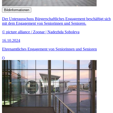
Bildinformationen
Blick vom Paul-Löbe-Haus über die Spree zum Marie-Elisabeth-
Lüders-Haus des Bundestages
© DBT / Axel Hartmann Fotografie
16.10.2024
77. Sitzung des Ausschusses für Familie, Senioren, Frauen und
Jugend
()