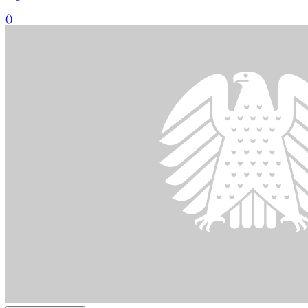
26.06.2024
70. Sitzung des Ausschusses für Familie, Senioren, Frauen und
Jugend
()
Bildinformationen
Gegenstand des öffentlichen Fachgesprächs des Unterausschusses
ist der Sport.
© picture alliance / Ikon Images/Lee Woodgate | Lee Woodgate