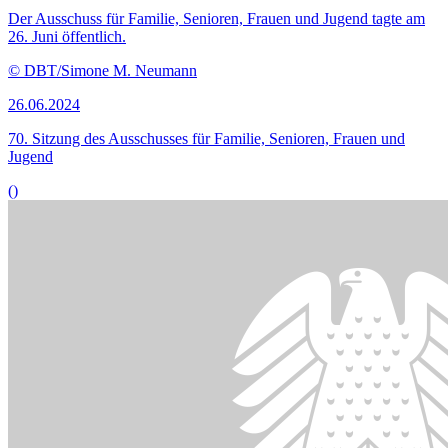
12.06.2024
Experten fordern Finanzielle Bildung als Schulfach
()
Bildinformationen
Der Familienausschuss tagt am 12. Juni öffentlich.
© DBT / Simone M. Neumann
12.06.2024
69. Sitzung des Ausschusses für Familie, Senioren, Frauen und