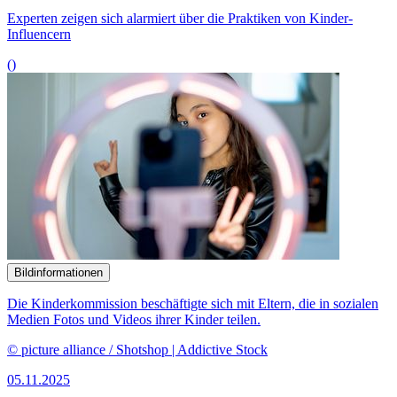
Experten zeigen sich alarmiert über die Praktiken von Kinder-
Influencern
()
Bildinformationen
Die Kinderkommission beschäftigte sich mit Eltern, die in sozialen
Medien Fotos und Videos ihrer Kinder teilen.
© picture alliance / Shotshop | Addictive Stock
05.11.2025