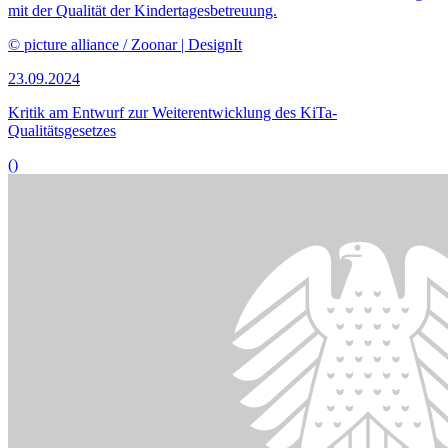
Bildinformationen
Der Familienausschuss befasste sich mit einem Antrag der
Unionsfraktion mit dem Ziel, den Kauf sexueller Dienstleistungen
zu verbieten.
© picture alliance / dpa | Salome Roessler
23.09.2024
Forderung nach Sexkaufverbot stößt auf unterschiedliches Echo
()