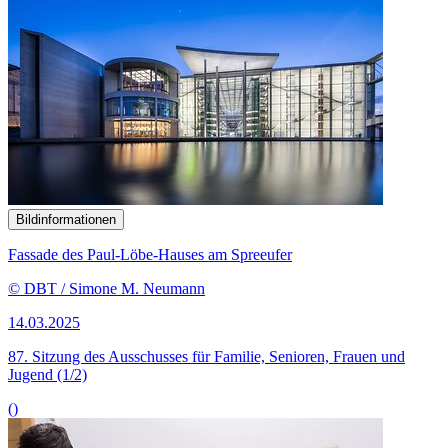
Bildinformationen
Fassade des Paul-Löbe-Hauses am Spreeufer
© DBT / Simone M. Neumann
14.03.2025
87. Sitzung des Ausschusses für Familie, Senioren, Frauen und
Jugend (1/2)
()