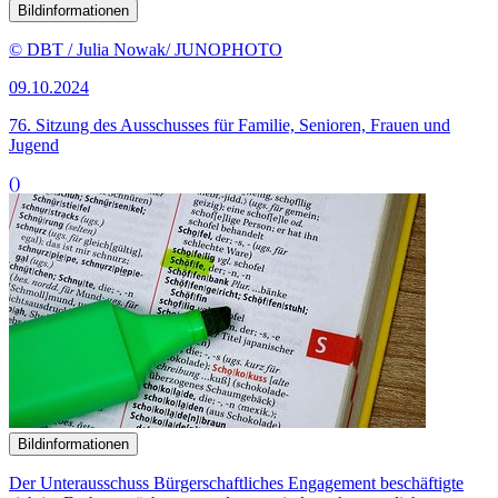
Bildinformationen
Der Unterausschuss Bürgerschaftliches
Engagement
beschäftigte
sich im Fachgespräch unter anderem mit dem ehrenamtlichen
Schöffendienst.
© picture alliance / ZB | Sascha Steinach
25.09.2024
Wie Ehrenamtliche in den Kommunen besser geschützt werden
können
()