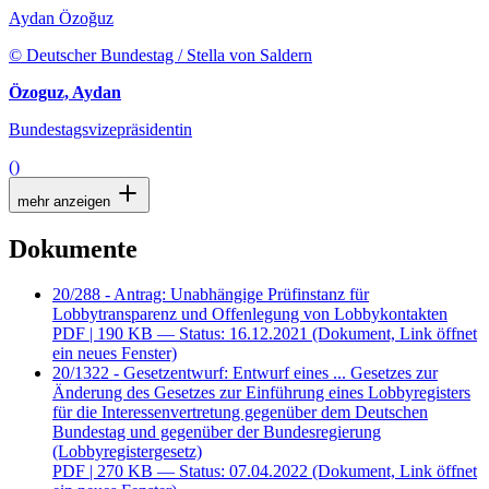
Aydan Özoğuz
© Deutscher Bundestag / Stella von Saldern
Özoguz, Aydan
Bundestagsvizepräsidentin
()
mehr anzeigen
Dokumente
20/288 - Antrag: Unabhängige Prüfinstanz für
Lobbytransparenz und Offenlegung von Lobbykontakten
PDF
| 190 KB — Status: 16.12.2021
(Dokument, Link öffnet
ein neues Fenster)
20/1322 - Gesetzentwurf: Entwurf eines ... Gesetzes zur
Änderung des Gesetzes zur Einführung eines Lobbyregisters
für die Interessenvertretung gegenüber dem Deutschen
Bundestag und gegenüber der Bundesregierung
(Lobbyregistergesetz)
PDF
| 270 KB — Status: 07.04.2022
(Dokument, Link öffnet