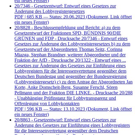
ein neues Fenster)
20/7346 - Gesetzentwurf: Entwurf eines Gesetzes zur
Änderung des Lobbyregistergesetzes
PDF
| 685 KB — Status: 20.06.2023
(Dokument, Link öffnet
ein neues Fenster)
20/8828 - Beschlussempfehlung und Bericht: a) zu dem
Gesetzentwurf der Fraktionen SPD, BÜNDNIS 90/DIE
GRÜNEN und FDP - Drucksache 20/7346 - Entwurf eines
Gesetzes zur Änderung des Lobbyregistergesetzes b) zu dem
Gesetzentwurf der Abgeordneten Thomas Seitz, Corinna
Miazga, Stephan Brandner, weiterer Abgeordneter und der
Fraktion der AfD - Drucksache 20/1322 - Entwurf eines ...
Gesetzes zur Änderung des Gesetzes zur Einführung eines
Lobbyregisters für die Interessenvertretung gegenüber dem
Deutschen Bundestag und gegenüber der Bundesregierung
(Lobbyregistergesetz) c) zu dem Antrag der Abgeordneten Jan
Korte, Anke Domscheit-Berg, Susanne Ferschl, Sören
Pellmann und der Fraktion DIE LINKE. - Drucksache 20/288
- Unabhängige Prüfinstanz für Lobbytransparenz und
Offenlegung von Lobbykontakten
PDF
| 596 KB — Status: 13.10.2023
(Dokument, Link öffnet
ein neues Fenster)
20/8863 - Gesetzentwurf: Entwurf eines Gesetzes zur
Änderung des Gesetzes zur Einführung eines Lobbyregisters
für die Interessenvertretung gegenüber dem Deutschen