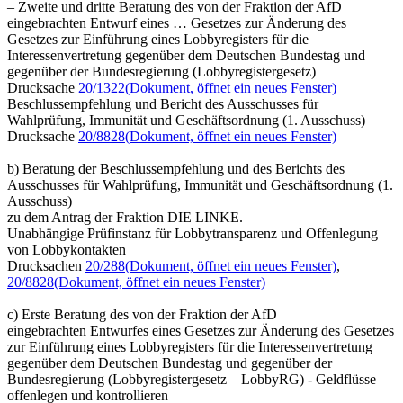
– Zweite und dritte Beratung des von der Fraktion der AfD
eingebrachten Entwurf eines … Gesetzes zur Änderung des
Gesetzes zur Einführung eines Lobbyregisters für die
Interessenvertretung gegenüber dem Deutschen Bundestag und
gegenüber der Bundesregierung (Lobbyregistergesetz)
Drucksache
20/1322
(Dokument, öffnet ein neues Fenster)
Beschlussempfehlung und Bericht des Ausschusses für
Wahlprüfung, Immunität und Geschäftsordnung (1. Ausschuss)
Drucksache
20/8828
(Dokument, öffnet ein neues Fenster)
b) Beratung der Beschlussempfehlung und des Berichts des
Ausschusses für Wahlprüfung, Immunität und Geschäftsordnung (1.
Ausschuss)
zu dem Antrag der Fraktion DIE LINKE.
Unabhängige Prüfinstanz für Lobbytransparenz und Offenlegung
von Lobbykontakten
Drucksachen
20/288
(Dokument, öffnet ein neues Fenster)
,
20/8828
(Dokument, öffnet ein neues Fenster)
c) Erste Beratung des von der Fraktion der AfD
eingebrachten Entwurfes eines Gesetzes zur Änderung des Gesetzes
zur Einführung eines Lobbyregisters für die Interessenvertretung
gegenüber dem Deutschen Bundestag und gegenüber der
Bundesregierung (Lobbyregistergesetz – LobbyRG) - Geldflüsse
offenlegen und kontrollieren