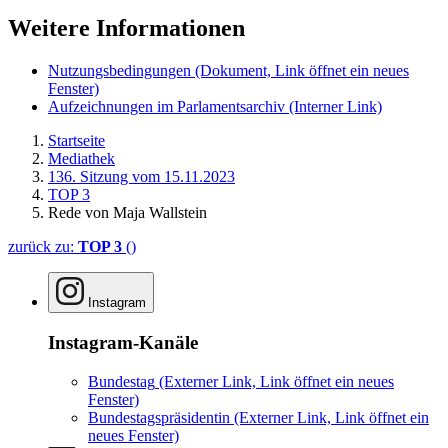
Weitere Informationen
Nutzungsbedingungen
(Dokument, Link öffnet ein neues
Fenster)
Aufzeichnungen im Parlamentsarchiv
(Interner Link)
Startseite
Mediathek
136. Sitzung vom 15.11.2023
TOP 3
Rede von Maja Wallstein
zurück zu:
TOP 3
()
Instagram
Instagram-Kanäle
Bundestag
(Externer Link, Link öffnet ein neues
Fenster)
Bundestagspräsidentin
(Externer Link, Link öffnet ein
neues Fenster)