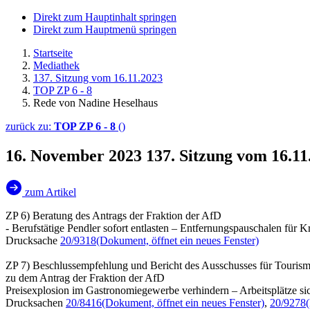
Direkt zum Hauptinhalt springen
Direkt zum Hauptmenü springen
Startseite
Mediathek
137. Sitzung vom 16.11.2023
TOP ZP 6 - 8
Rede von Nadine Heselhaus
zurück zu:
TOP ZP 6 - 8
()
16. November 2023
137. Sitzung vom 16.1
zum Artikel
ZP 6) Beratung des Antrags der Fraktion der AfD
- Berufstätige Pendler sofort entlasten – Entfernungspauschalen für
Drucksache
20/9318
(Dokument, öffnet ein neues Fenster)
ZP 7) Beschlussempfehlung und Bericht des Ausschusses für Tourism
zu dem Antrag der Fraktion der AfD
Preisexplosion im Gastronomiegewerbe verhindern – Arbeitsplätze si
Drucksachen
20/8416
(Dokument, öffnet ein neues Fenster)
,
20/9278