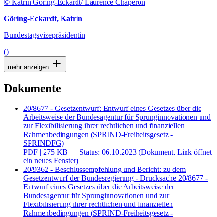
© Katrin Göring-Eckardt/ Laurence Chaperon
Göring-Eckardt, Katrin
Bundestagsvizepräsidentin
()
mehr anzeigen
Dokumente
20/8677 - Gesetzentwurf: Entwurf eines Gesetzes über die
Arbeitsweise der Bundesagentur für Sprunginnovationen und
zur Flexibilisierung ihrer rechtlichen und finanziellen
Rahmenbedingungen (SPRIND-Freiheitsgesetz -
SPRINDFG)
PDF
| 275 KB — Status: 06.10.2023
(Dokument, Link öffnet
ein neues Fenster)
20/9362 - Beschlussempfehlung und Bericht: zu dem
Gesetzentwurf der Bundesregierung - Drucksache 20/8677 -
Entwurf eines Gesetzes über die Arbeitsweise der
Bundesagentur für Sprunginnovationen und zur
Flexibilisierung ihrer rechtlichen und finanziellen
Rahmenbedingungen (SPRIND-Freiheitsgesetz -