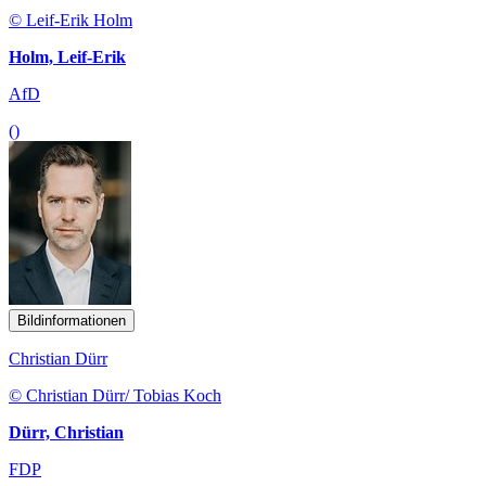
© Leif-Erik Holm
Holm, Leif-Erik
AfD
()
Bildinformationen
Christian Dürr
© Christian Dürr/ Tobias Koch
Dürr, Christian
FDP