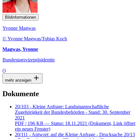
Bildinformationen
Yvonne Magwas
© Yvonne Magwas/Tobias Koch
Magwas, Yvonne
Bundestagsvizepräsidentin
()
mehr anzeigen
Dokumente
20/103 - Kleine Anfrage: Landsmannschaftliche
Zugehörigkeit der Bundesbehörden - Stand: 30. September
2021
PDF
| 196 KB — Status: 18.11.2021
(Dokument, Link öffnet
ein neues Fenster)
20/111 - Antwort: auf die Kleine Anfrage - Drucksache 20/13