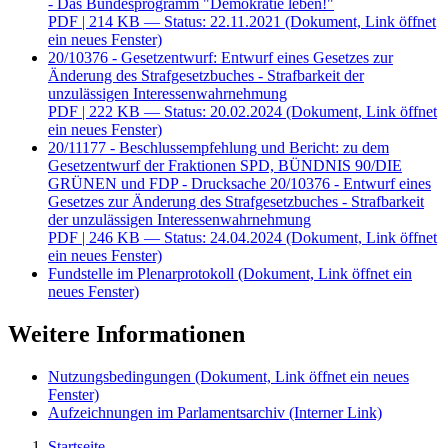
- Das Bundesprogramm "Demokratie leben!"
PDF
| 214 KB — Status: 22.11.2021
(Dokument, Link öffnet
ein neues Fenster)
20/10376 - Gesetzentwurf: Entwurf eines Gesetzes zur
Änderung des Strafgesetzbuches - Strafbarkeit der
unzulässigen Interessenwahrnehmung
PDF
| 222 KB — Status: 20.02.2024
(Dokument, Link öffnet
ein neues Fenster)
20/11177 - Beschlussempfehlung und Bericht: zu dem
Gesetzentwurf der Fraktionen SPD, BÜNDNIS 90/DIE
GRÜNEN und FDP - Drucksache 20/10376 - Entwurf eines
Gesetzes zur Änderung des Strafgesetzbuches - Strafbarkeit
der unzulässigen Interessenwahrnehmung
PDF
| 246 KB — Status: 24.04.2024
(Dokument, Link öffnet
ein neues Fenster)
Fundstelle im Plenarprotokoll
(Dokument, Link öffnet ein
neues Fenster)
Weitere Informationen
Nutzungsbedingungen
(Dokument, Link öffnet ein neues
Fenster)
Aufzeichnungen im Parlamentsarchiv
(Interner Link)
Startseite