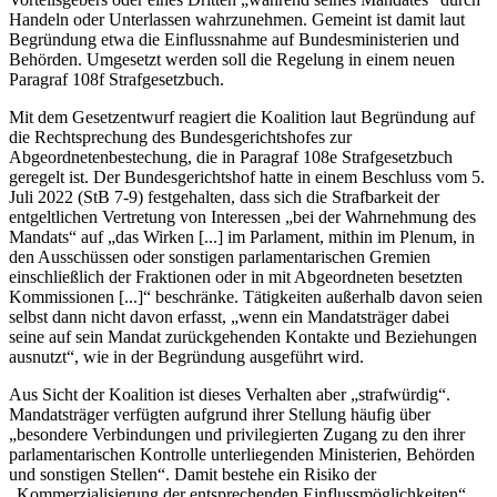
Handeln oder Unterlassen wahrzunehmen. Gemeint ist damit laut
Begründung etwa die Einflussnahme auf Bundesministerien und
Behörden. Umgesetzt werden soll die Regelung in einem neuen
Paragraf 108f Strafgesetzbuch.
Mit dem Gesetzentwurf reagiert die Koalition laut Begründung auf
die Rechtsprechung des Bundesgerichtshofes zur
Abgeordnetenbestechung, die in Paragraf 108e Strafgesetzbuch
geregelt ist. Der Bundesgerichtshof hatte in einem Beschluss vom 5.
Juli 2022 (StB 7-9) festgehalten, dass sich die Strafbarkeit der
entgeltlichen Vertretung von Interessen „bei der Wahrnehmung des
Mandats“ auf „das Wirken [...] im Parlament, mithin im Plenum, in
den Ausschüssen oder sonstigen parlamentarischen Gremien
einschließlich der Fraktionen oder in mit Abgeordneten besetzten
Kommissionen [...]“ beschränke. Tätigkeiten außerhalb davon seien
selbst dann nicht davon erfasst, „wenn ein Mandatsträger dabei
seine auf sein Mandat zurückgehenden Kontakte und Beziehungen
ausnutzt“, wie in der Begründung ausgeführt wird.
Aus Sicht der Koalition ist dieses Verhalten aber „strafwürdig“.
Mandatsträger verfügten aufgrund ihrer Stellung häufig über
„besondere Verbindungen und privilegierten Zugang zu den ihrer
parlamentarischen Kontrolle unterliegenden Ministerien, Behörden
und sonstigen Stellen“. Damit bestehe ein Risiko der
„Kommerzialisierung der entsprechenden Einflussmöglichkeiten“