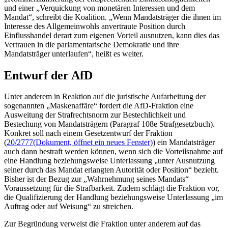
und einer „Verquickung von monetären Interessen und dem
Mandat“, schreibt die Koalition. „Wenn Mandatsträger die ihnen im
Interesse des Allgemeinwohls anvertraute Position durch
Einflusshandel derart zum eigenen Vorteil ausnutzen, kann dies das
Vertrauen in die parlamentarische Demokratie und ihre
Mandatsträger unterlaufen“, heißt es weiter.
Entwurf der AfD
Unter anderem in Reaktion auf die juristische Aufarbeitung der
sogenannten „Maskenaffäre“ fordert die AfD-Fraktion eine
Ausweitung der Strafrechtsnorm zur Bestechlichkeit und
Bestechung von Mandatsträgern (Paragraf 108e Strafgesetzbuch).
Konkret soll nach einem Gesetzentwurf der Fraktion
(
20/2777
(Dokument, öffnet ein neues Fenster)
) ein Mandatsträger
auch dann bestraft werden können, wenn sich die Vorteilsnahme auf
eine Handlung beziehungsweise Unterlassung „unter Ausnutzung
seiner durch das Mandat erlangten Autorität oder Position“ bezieht.
Bisher ist der Bezug zur „Wahrnehmung seines Mandats“
Voraussetzung für die Strafbarkeit. Zudem schlägt die Fraktion vor,
die Qualifizierung der Handlung beziehungsweise Unterlassung „im
Auftrag oder auf Weisung“ zu streichen.
Zur Begründung verweist die Fraktion unter anderem auf das