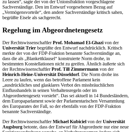
zu lassen“, sagte der von der Unionsfraktion vorgeschlagene
Sachverständige. Den im Entwurf vorgesehenen Bezug auf
„Vermögensvorteile“, den andere Sachverständige kritisch sahen,
begrüßte Eisele als sachgerecht.
Regelung im Abgeordnetengesetz
Der Rechtswissenschaftler
Prof. Mohamad El-Ghazi
von der
Universität Trier
begrüßte den Entwurf nachdrücklich. Kritisch
merkte der von der FDP-Fraktion benannte Sachverständige an,
dass die als „Blankettklausel“ konstruierte Norm drohe, in
bestimmten Konstellationen nicht zu greifen. Ähnlich äußerte sich
der Rechtswissenschaftler
Prof. Till Zimmermann
von der
Heinrich-Heine-Universität Düsseldorf
. Die Norm drohe ins
Leere zu laufen, wenn das betroffene Parlament kein
„ausdrückliches und glasklares Verbot des missbräuchlichen
Einflusshandels in seinen Verhaltensregeln oder im
Abgeordnetengesetz vorsieht“. Das sei aktuell in 14 Bundesländern,
dem Europaparlament sowie der Parlamentarischen Versammlung
des Europarates der Fall, so der ebenfalls von der FDP-Fraktion
benannte Sachverständige.
Der Rechtswissenschaftler
Michael Kubiciel
von der
Universität
Augsburg
betonte, dass der Entwurf für Abgeordnete nur eine neue