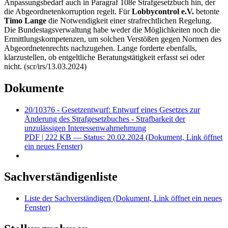
Anpassungsbedarf auch in Paragraf 108e Strafgesetzbuch hin, der
die Abgeordnetenkorruption regelt. Für
Lobbycontrol
e.V.
betonte
Timo Lange
die Notwendigkeit einer strafrechtlichen Regelung.
Die Bundestagsverwaltung habe weder die Möglichkeiten noch die
Ermittlungskompetenzen, um solchen Verstößen gegen Normen des
Abgeordnetenrechts nachzugehen. Lange forderte ebenfalls,
klarzustellen, ob entgeltliche Beratungstätigkeit erfasst sei oder
nicht. (scr/irs/13.03.2024)
Dokumente
20/10376 - Gesetzentwurf: Entwurf eines Gesetzes zur
Änderung des Strafgesetzbuches - Strafbarkeit der
unzulässigen Interessenwahrnehmung
PDF
| 222 KB — Status: 20.02.2024
(Dokument, Link öffnet
ein neues Fenster)
Sachverständigenliste
Liste der Sachverständigen
(Dokument, Link öffnet ein neues
Fenster)