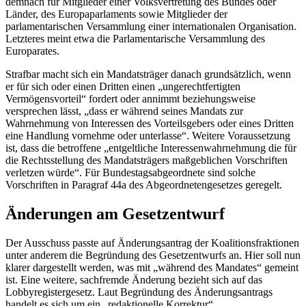
demnach für Mitglieder einer Volksvertretung des Bundes oder
Länder, des Europaparlaments sowie Mitglieder der
parlamentarischen Versammlung einer internationalen Organisation.
Letzteres meint etwa die Parlamentarische Versammlung des
Europarates.
Strafbar macht sich ein Mandatsträger danach grundsätzlich, wenn
er für sich oder einen Dritten einen „ungerechtfertigten
Vermögensvorteil“ fordert oder annimmt beziehungsweise
versprechen lässt, „dass er während seines Mandats zur
Wahrnehmung von Interessen des Vorteilsgebers oder eines Dritten
eine Handlung vornehme oder unterlasse“. Weitere Voraussetzung
ist, dass die betroffene „entgeltliche Interessenwahrnehmung die für
die Rechtsstellung des Mandatsträgers maßgeblichen Vorschriften
verletzen würde“. Für Bundestagsabgeordnete sind solche
Vorschriften in Paragraf 44a des Abgeordnetengesetzes geregelt.
Änderungen am Gesetzentwurf
Der Ausschuss passte auf Änderungsantrag der Koalitionsfraktionen
unter anderem die Begründung des Gesetzentwurfs an. Hier soll nun
klarer dargestellt werden, was mit „während des Mandates“ gemeint
ist. Eine weitere, sachfremde Änderung bezieht sich auf das
Lobbyregistergesetz. Laut Begründung des Änderungsantrags
handelt es sich um ein „redaktionelle Korrektur“.