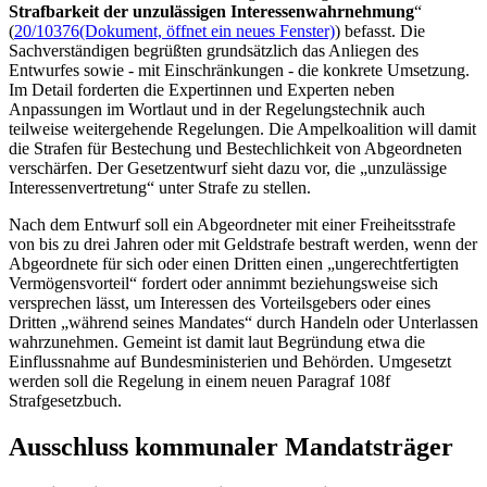
Strafbarkeit der unzulässigen Interessenwahrnehmung
“
(
20/10376
(Dokument, öffnet ein neues Fenster)
) befasst. Die
Sachverständigen begrüßten grundsätzlich das Anliegen des
Entwurfes sowie - mit Einschränkungen - die konkrete Umsetzung.
Im Detail forderten die Expertinnen und Experten neben
Anpassungen im Wortlaut und in der Regelungstechnik auch
teilweise weitergehende Regelungen. Die Ampelkoalition will damit
die Strafen für Bestechung und Bestechlichkeit von Abgeordneten
verschärfen. Der Gesetzentwurf sieht dazu vor, die „unzulässige
Interessenvertretung“ unter Strafe zu stellen.
Nach dem Entwurf soll ein Abgeordneter mit einer Freiheitsstrafe
von bis zu drei Jahren oder mit Geldstrafe bestraft werden, wenn der
Abgeordnete für sich oder einen Dritten einen „ungerechtfertigten
Vermögensvorteil“ fordert oder annimmt beziehungsweise sich
versprechen lässt, um Interessen des Vorteilsgebers oder eines
Dritten „während seines Mandates“ durch Handeln oder Unterlassen
wahrzunehmen. Gemeint ist damit laut Begründung etwa die
Einflussnahme auf Bundesministerien und Behörden. Umgesetzt
werden soll die Regelung in einem neuen Paragraf 108f
Strafgesetzbuch.
Ausschluss kommunaler Mandatsträger