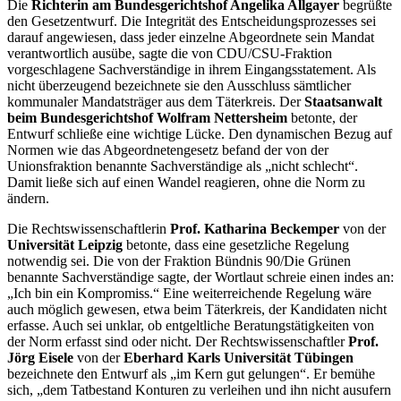
Die
Richterin am Bundesgerichtshof Angelika Allgayer
begrüßte
den Gesetzentwurf. Die Integrität des Entscheidungsprozesses sei
darauf angewiesen, dass jeder einzelne Abgeordnete sein Mandat
verantwortlich ausübe, sagte die von CDU/CSU-Fraktion
vorgeschlagene Sachverständige in ihrem Eingangsstatement. Als
nicht überzeugend bezeichnete sie den Ausschluss sämtlicher
kommunaler Mandatsträger aus dem Täterkreis. Der
Staatsanwalt
beim Bundesgerichtshof Wolfram Nettersheim
betonte, der
Entwurf schließe eine wichtige Lücke. Den dynamischen Bezug auf
Normen wie das Abgeordnetengesetz befand der von der
Unionsfraktion benannte Sachverständige als „nicht schlecht“.
Damit ließe sich auf einen Wandel reagieren, ohne die Norm zu
ändern.
Die Rechtswissenschaftlerin
Prof. Katharina Beckemper
von der
Universität Leipzig
betonte, dass eine gesetzliche Regelung
notwendig sei. Die von der Fraktion Bündnis 90/Die Grünen
benannte Sachverständige sagte, der Wortlaut schreie einen indes an:
„Ich bin ein Kompromiss.“ Eine weiterreichende Regelung wäre
auch möglich gewesen, etwa beim Täterkreis, der Kandidaten nicht
erfasse. Auch sei unklar, ob entgeltliche Beratungstätigkeiten von
der Norm erfasst sind oder nicht. Der Rechtswissenschaftler
Prof.
Jörg Eisele
von der
Eberhard Karls Universität Tübingen
bezeichnete den Entwurf als „im Kern gut gelungen“. Er bemühe
sich, „dem Tatbestand Konturen zu verleihen und ihn nicht ausufern