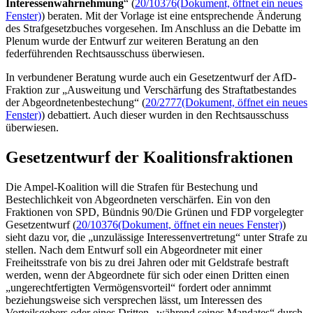
Interessenwahrnehmung
“ (
20/10376
(Dokument, öffnet ein neues
Fenster)
) beraten. Mit der Vorlage ist eine entsprechende Änderung
des Strafgesetzbuches vorgesehen. Im Anschluss an die Debatte im
Plenum wurde der Entwurf zur weiteren Beratung an den
federführenden Rechtsausschuss überwiesen.
In verbundener Beratung wurde auch ein Gesetzentwurf der AfD-
Fraktion zur „Ausweitung und Verschärfung des Straftatbestandes
der Abgeordnetenbestechung“ (
20/2777
(Dokument, öffnet ein neues
Fenster)
) debattiert. Auch dieser wurden in den Rechtsausschuss
überwiesen.
Gesetzentwurf der Koalitionsfraktionen
Die Ampel-Koalition will die Strafen für Bestechung und
Bestechlichkeit von Abgeordneten verschärfen. Ein von den
Fraktionen von SPD, Bündnis 90/Die Grünen und FDP vorgelegter
Gesetzentwurf (
20/10376
(Dokument, öffnet ein neues Fenster)
)
sieht dazu vor, die „unzulässige Interessenvertretung“ unter Strafe zu
stellen. Nach dem Entwurf soll ein Abgeordneter mit einer
Freiheitsstrafe von bis zu drei Jahren oder mit Geldstrafe bestraft
werden, wenn der Abgeordnete für sich oder einen Dritten einen
„ungerechtfertigten Vermögensvorteil“ fordert oder annimmt
beziehungsweise sich versprechen lässt, um Interessen des
Vorteilsgebers oder eines Dritten „während seines Mandates“ durch