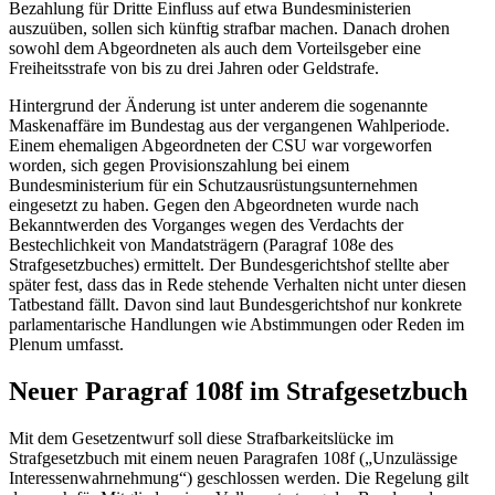
Bezahlung für Dritte Einfluss auf etwa Bundesministerien
auszuüben, sollen sich künftig strafbar machen. Danach drohen
sowohl dem Abgeordneten als auch dem Vorteilsgeber eine
Freiheitsstrafe von bis zu drei Jahren oder Geldstrafe.
Hintergrund der Änderung ist unter anderem die sogenannte
Maskenaffäre im Bundestag aus der vergangenen Wahlperiode.
Einem ehemaligen Abgeordneten der CSU war vorgeworfen
worden, sich gegen Provisionszahlung bei einem
Bundesministerium für ein Schutzausrüstungsunternehmen
eingesetzt zu haben. Gegen den Abgeordneten wurde nach
Bekanntwerden des Vorganges wegen des Verdachts der
Bestechlichkeit von Mandatsträgern (Paragraf 108e des
Strafgesetzbuches) ermittelt. Der Bundesgerichtshof stellte aber
später fest, dass das in Rede stehende Verhalten nicht unter diesen
Tatbestand fällt. Davon sind laut Bundesgerichtshof nur konkrete
parlamentarische Handlungen wie Abstimmungen oder Reden im
Plenum umfasst.
Neuer Paragraf 108f im Strafgesetzbuch
Mit dem Gesetzentwurf soll diese Strafbarkeitslücke im
Strafgesetzbuch mit einem neuen Paragrafen 108f („Unzulässige
Interessenwahrnehmung“) geschlossen werden. Die Regelung gilt