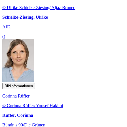
© Ulrike Schielke-Ziesing/ Aljaz Brunec
Schielke-Ziesing, Ulrike
AfD
()
Bildinformationen
Corinna Rüffer
© Corinna Rüffer/ Yousef Hakimi
Rüffer, Corinna
Bündnis 90/Die Grünen