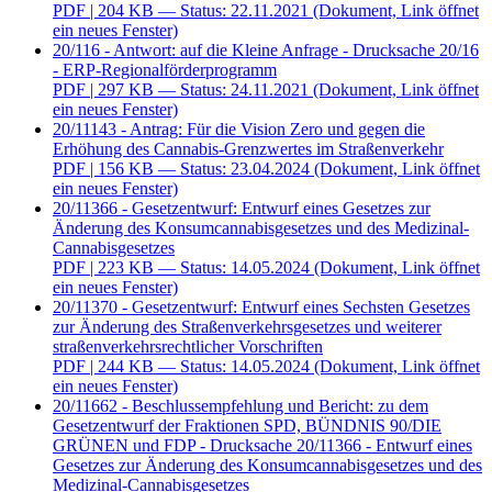
PDF
| 204 KB — Status: 22.11.2021
(Dokument, Link öffnet
ein neues Fenster)
20/116 - Antwort: auf die Kleine Anfrage - Drucksache 20/16
- ERP-Regionalförderprogramm
PDF
| 297 KB — Status: 24.11.2021
(Dokument, Link öffnet
ein neues Fenster)
20/11143 - Antrag: Für die Vision Zero und gegen die
Erhöhung des Cannabis-Grenzwertes im Straßenverkehr
PDF
| 156 KB — Status: 23.04.2024
(Dokument, Link öffnet
ein neues Fenster)
20/11366 - Gesetzentwurf: Entwurf eines Gesetzes zur
Änderung des Konsumcannabisgesetzes und des Medizinal-
Cannabisgesetzes
PDF
| 223 KB — Status: 14.05.2024
(Dokument, Link öffnet
ein neues Fenster)
20/11370 - Gesetzentwurf: Entwurf eines Sechsten Gesetzes
zur Änderung des Straßenverkehrsgesetzes und weiterer
straßenverkehrsrechtlicher Vorschriften
PDF
| 244 KB — Status: 14.05.2024
(Dokument, Link öffnet
ein neues Fenster)
20/11662 - Beschlussempfehlung und Bericht: zu dem
Gesetzentwurf der Fraktionen SPD, BÜNDNIS 90/DIE
GRÜNEN und FDP - Drucksache 20/11366 - Entwurf eines
Gesetzes zur Änderung des Konsumcannabisgesetzes und des
Medizinal-Cannabisgesetzes