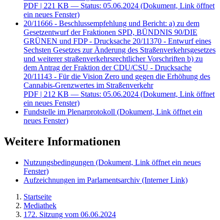
PDF
| 221 KB — Status: 05.06.2024
(Dokument, Link öffnet
ein neues Fenster)
20/11666 - Beschlussempfehlung und Bericht: a) zu dem
Gesetzentwurf der Fraktionen SPD, BÜNDNIS 90/DIE
GRÜNEN und FDP - Drucksache 20/11370 - Entwurf eines
Sechsten Gesetzes zur Änderung des Straßenverkehrsgesetzes
und weiterer straßenverkehrsrechtlicher Vorschriften b) zu
dem Antrag der Fraktion der CDU/CSU - Drucksache
20/11143 - Für die Vision Zero und gegen die Erhöhung des
Cannabis-Grenzwertes im Straßenverkehr
PDF
| 212 KB — Status: 05.06.2024
(Dokument, Link öffnet
ein neues Fenster)
Fundstelle im Plenarprotokoll
(Dokument, Link öffnet ein
neues Fenster)
Weitere Informationen
Nutzungsbedingungen
(Dokument, Link öffnet ein neues
Fenster)
Aufzeichnungen im Parlamentsarchiv
(Interner Link)
Startseite
Mediathek
172. Sitzung vom 06.06.2024