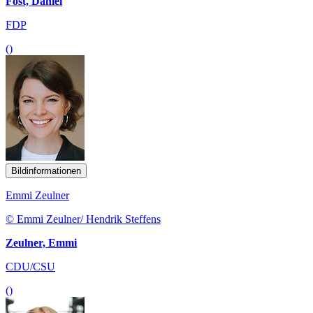
Föst, Daniel
FDP
()
Bildinformationen
Emmi Zeulner
© Emmi Zeulner/ Hendrik Steffens
Zeulner, Emmi
CDU/CSU
()