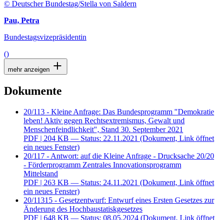
© Deutscher Bundestag/Stella von Saldern
Pau, Petra
Bundestagsvizepräsidentin
()
mehr anzeigen
Dokumente
20/113 - Kleine Anfrage: Das Bundesprogramm "Demokratie
leben! Aktiv gegen Rechtsextremismus, Gewalt und
Menschenfeindlichkeit", Stand 30. September 2021
PDF
| 204 KB — Status: 22.11.2021
(Dokument, Link öffnet
ein neues Fenster)
20/117 - Antwort: auf die Kleine Anfrage - Drucksache 20/20
- Förderprogramm Zentrales Innovationsprogramm
Mittelstand
PDF
| 263 KB — Status: 24.11.2021
(Dokument, Link öffnet
ein neues Fenster)
20/11315 - Gesetzentwurf: Entwurf eines Ersten Gesetzes zur
Änderung des Hochbaustatiskgesetzes
PDF
| 648 KB — Status: 08.05.2024
(Dokument, Link öffnet