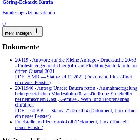
Göring-Eckardt, Katrin
Bundestagsvizepräsidentin
()
mehr anzeigen
Dokumente
20/119 - Antwort: auf die Kleine Anfrage - Drucksache 20/63
- Proteste gegen und Übergriffe auf Flüchtlingsunterkünfte im
dritten Quartal 2021
PDF
| 5 MB — Status: 24.11.2021
(Dokument, Link öffnet
ein neues Fenster)
20/11940 - Antrag: Unsere Bauern retten - Ausnahmeregelung
beim gesetzlichen Mindestlohn für ausländische Erntehelfer
bei heimischem Obst-, Gemüse-, Wein- und Hopfenanbau
einführen
PDF
| 160 KB — Status: 25.06.2024
(Dokument, Link öffnet
ein neues Fenster)
Fundstelle im Plenarprotokoll
(Dokument, Link öffnet ein
neues Fenster)