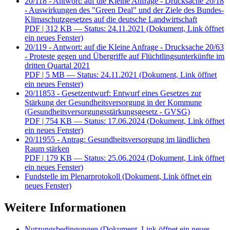
20/118 - Antwort: auf die Kleine Anfrage - Drucksache 20/18
- Auswirkungen des "Green Deal" und der Ziele des Bundes-
Klimaschutzgesetzes auf die deutsche Landwirtschaft
PDF
| 312 KB — Status: 24.11.2021
(Dokument, Link öffnet
ein neues Fenster)
20/119 - Antwort: auf die Kleine Anfrage - Drucksache 20/63
- Proteste gegen und Übergriffe auf Flüchtlingsunterkünfte im
dritten Quartal 2021
PDF
| 5 MB — Status: 24.11.2021
(Dokument, Link öffnet
ein neues Fenster)
20/11853 - Gesetzentwurf: Entwurf eines Gesetzes zur
Stärkung der Gesundheitsversorgung in der Kommune
(Gesundheitsversorgungsstärkungsgesetz - GVSG)
PDF
| 754 KB — Status: 17.06.2024
(Dokument, Link öffnet
ein neues Fenster)
20/11955 - Antrag: Gesundheitsversorgung im ländlichen
Raum stärken
PDF
| 179 KB — Status: 25.06.2024
(Dokument, Link öffnet
ein neues Fenster)
Fundstelle im Plenarprotokoll
(Dokument, Link öffnet ein
neues Fenster)
Weitere Informationen
Nutzungsbedingungen
(Dokument, Link öffnet ein neues