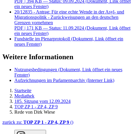
PDF
| 394 KB — Status: 09.09.2024
(Dokument, Link öffnet
ein neues Fenster)
20/12835 - Antrag: Für eine echte Wende in der Asyl- und
Migrationspolitik - Zurückweisungen an den deutschen
Grenzen vornehmen
PDF
| 171 KB — Status: 11.09.2024
(Dokument, Link öffnet
ein neues Fenster)
Fundstelle im Plenarprotokoll
(Dokument, Link öffnet ein
neues Fenster)
Weitere Informationen
Nutzungsbedingungen
(Dokument, Link öffnet ein neues
Fenster)
Aufzeichnungen im Parlamentsarchiv
(Interner Link)
Startseite
Mediathek
185. Sitzung vom 12.09.2024
TOP ZP 1 - ZP 4, ZP 9
Rede von Dirk Wiese
zurück zu:
TOP ZP 1 - ZP 4, ZP 9
()