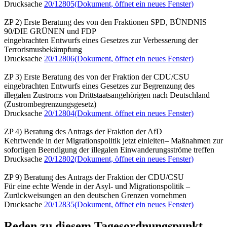
Drucksache
20/12805
(Dokument, öffnet ein neues Fenster)
ZP 2) Erste Beratung des von den Fraktionen SPD, BÜNDNIS
90/DIE GRÜNEN und FDP
eingebrachten Entwurfs eines Gesetzes zur Verbesserung der
Terrorismusbekämpfung
Drucksache
20/12806
(Dokument, öffnet ein neues Fenster)
ZP 3) Erste Beratung des von der Fraktion der CDU/CSU
eingebrachten Entwurfs eines Gesetzes zur Begrenzung des
illegalen Zustroms von Drittstaatsangehörigen nach Deutschland
(Zustrombegrenzungsgesetz)
Drucksache
20/12804
(Dokument, öffnet ein neues Fenster)
ZP 4) Beratung des Antrags der Fraktion der AfD
Kehrtwende in der Migrationspolitik jetzt einleiten– Maßnahmen zur
sofortigen Beendigung der illegalen Einwanderungsströme treffen
Drucksache
20/12802
(Dokument, öffnet ein neues Fenster)
ZP 9) Beratung des Antrags der Fraktion der CDU/CSU
Für eine echte Wende in der Asyl- und Migrationspolitik –
Zurückweisungen an den deutschen Grenzen vornehmen
Drucksache
20/12835
(Dokument, öffnet ein neues Fenster)
Reden zu diesem Tagesordnungspunkt