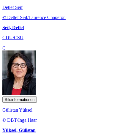
Detlef Seif
© Detlef Seif/Laurence Chaperon
Seif, Detlef
CDU/CSU
()
Bildinformationen
Gülistan Yüksel
© DBT/Inga Haar
Yüksel, Gülistan