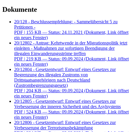
Dokumente
20/128 - Beschlussempfehlung: - Sammelübersicht 5 zu
Petitionen -
PDF
| 155 KB — Status: 24.11.2021
(Dokument, Link öffnet
ein neues Fenster)
20/12802 - Antrag: Kehrtwende in der Migrationspolitik jetzt
einleiten - Maßnahmen zur sofortigen Beendigung der
illegalen Einwanderungsströme treffen
PDF
| 219 KB — Status: 09.09.2024
(Dokument, Link öffnet
ein neues Fenster)
20/12804 - Gesetzentwurf: Entwurf eines Gesetzes zur
Begrenzung des illegalen Zustroms von
Drittstaatsangehörigen nach Deutschland
(Zustrombegrenzungsgesetz)
PDF
| 204 KB — Status: 09.09.2024
(Dokument, Link öffnet
ein neues Fenster)
20/12805 - Gesetzentwurf: Entwurf eines Gesetzes zur
Verbesserung der inneren Sicherheit und des Asylsystems
PDF
| 524 KB — Status: 09.09.2024
(Dokument, Link öffnet
ein neues Fenster)
20/12806 - Gesetzentwurf: Entwurf eines Gesetzes zur
Verbesserung der Terrorismusbekämpfung