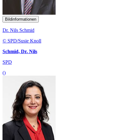
Bildinformationen
Dr. Nils Schmid
© SPD/Susie Knoll
Schmid, Dr. Nils
SPD
()