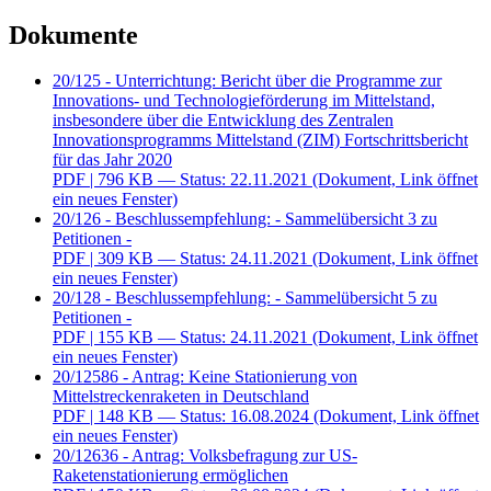
Dokumente
20/125 - Unterrichtung: Bericht über die Programme zur
Innovations- und Technologieförderung im Mittelstand,
insbesondere über die Entwicklung des Zentralen
Innovationsprogramms Mittelstand (ZIM) Fortschrittsbericht
für das Jahr 2020
PDF
| 796 KB — Status: 22.11.2021
(Dokument, Link öffnet
ein neues Fenster)
20/126 - Beschlussempfehlung: - Sammelübersicht 3 zu
Petitionen -
PDF
| 309 KB — Status: 24.11.2021
(Dokument, Link öffnet
ein neues Fenster)
20/128 - Beschlussempfehlung: - Sammelübersicht 5 zu
Petitionen -
PDF
| 155 KB — Status: 24.11.2021
(Dokument, Link öffnet
ein neues Fenster)
20/12586 - Antrag: Keine Stationierung von
Mittelstreckenraketen in Deutschland
PDF
| 148 KB — Status: 16.08.2024
(Dokument, Link öffnet
ein neues Fenster)
20/12636 - Antrag: Volksbefragung zur US-
Raketenstationierung ermöglichen