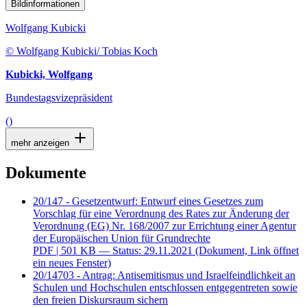
Bildinformationen
Wolfgang Kubicki
© Wolfgang Kubicki/ Tobias Koch
Kubicki, Wolfgang
Bundestagsvizepräsident
()
mehr anzeigen
Dokumente
20/147 - Gesetzentwurf: Entwurf eines Gesetzes zum
Vorschlag für eine Verordnung des Rates zur Änderung der
Verordnung (EG) Nr. 168/2007 zur Errichtung einer Agentur
der Europäischen Union für Grundrechte
PDF
| 501 KB — Status: 29.11.2021
(Dokument, Link öffnet
ein neues Fenster)
20/14703 - Antrag: Antisemitismus und Israelfeindlichkeit an
Schulen und Hochschulen entschlossen entgegentreten sowie
den freien Diskursraum sichern