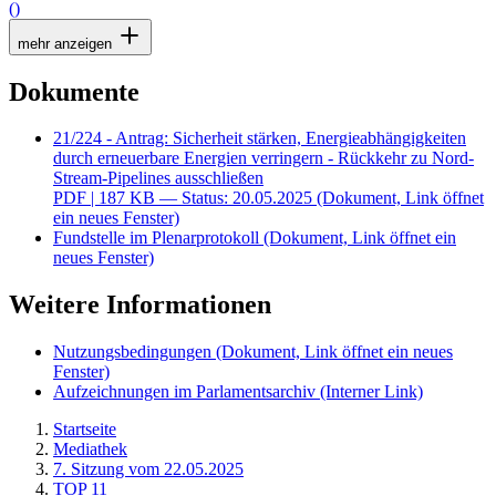
()
mehr anzeigen
Dokumente
21/224 - Antrag: Sicherheit stärken, Energieabhängigkeiten
durch erneuerbare Energien verringern - Rückkehr zu Nord-
Stream-Pipelines ausschließen
PDF
| 187 KB — Status: 20.05.2025
(Dokument, Link öffnet
ein neues Fenster)
Fundstelle im Plenarprotokoll
(Dokument, Link öffnet ein
neues Fenster)
Weitere Informationen
Nutzungsbedingungen
(Dokument, Link öffnet ein neues
Fenster)
Aufzeichnungen im Parlamentsarchiv
(Interner Link)
Startseite
Mediathek
7. Sitzung vom 22.05.2025
TOP 11