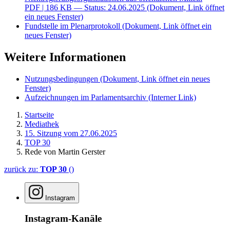
PDF
| 186 KB — Status: 24.06.2025
(Dokument, Link öffnet
ein neues Fenster)
Fundstelle im Plenarprotokoll
(Dokument, Link öffnet ein
neues Fenster)
Weitere Informationen
Nutzungsbedingungen
(Dokument, Link öffnet ein neues
Fenster)
Aufzeichnungen im Parlamentsarchiv
(Interner Link)
Startseite
Mediathek
15. Sitzung vom 27.06.2025
TOP 30
Rede von Martin Gerster
zurück zu:
TOP 30
()
Instagram
Instagram-Kanäle