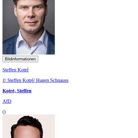
Bildinformationen
Steffen Kotré
© Steffen Kotré/ Hagen Schnauss
Kotré, Steffen
AfD
()